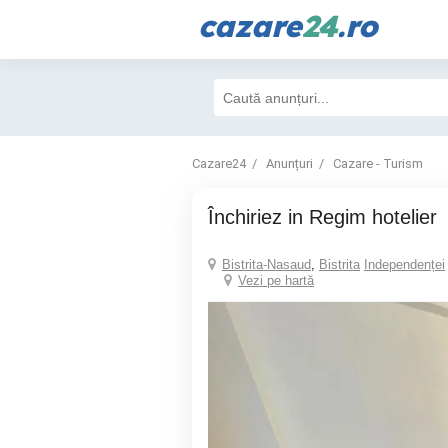
cazare
24
.ro
Cazare24
Anunțuri
Cazare - Turism
închiriez in Regim hotelier
Bistrita-Nasaud
,
Bistrita
Independenței
Vezi pe hartă