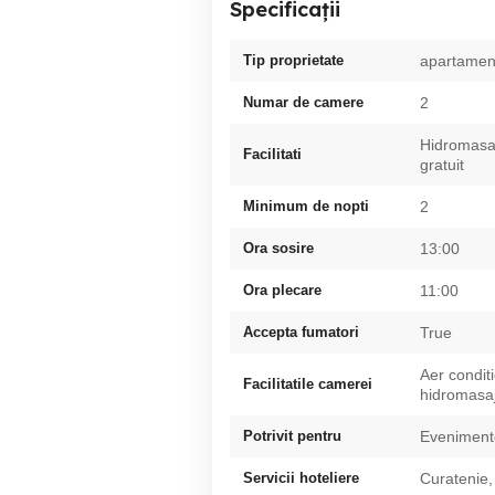
Specificații
Tip proprietate
apartamen
Numar de camere
2
Hidromasaj
Facilitati
gratuit
Minimum de nopti
2
Ora sosire
13:00
Ora plecare
11:00
Accepta fumatori
True
Aer condit
Facilitatile camerei
hidromasaj
Potrivit pentru
Evenimente
Servicii hoteliere
Curatenie,