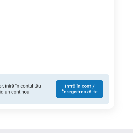
Apartament de inchiriat
Apartament în regim
cu 2 camere
h
Bistrita
Bistrita
240 RON
45 EUR
20
r, intră în contul tău
Intră în cont /
Înregistrează-te
id un cont nou!