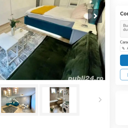
Co
Cara
A