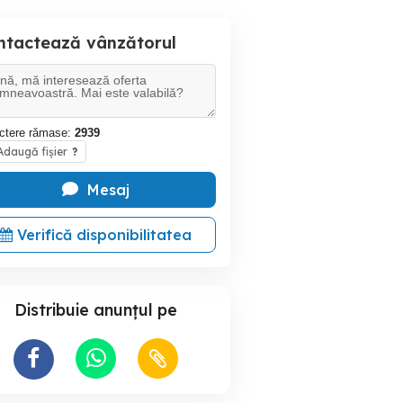
ntactează vânzătorul
ctere rămase:
2939
daugă fișier
?
Mesaj
Verifică disponibilitatea
Distribuie anunțul pe