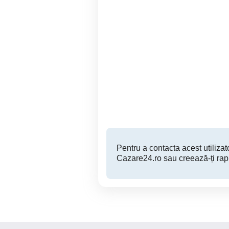
Regim hotelier Bistrița
Regim hotelier apartament
Bistrita
270 RON
Pentru a contacta acest utilizato
Cazare24.ro sau creează-ți rap