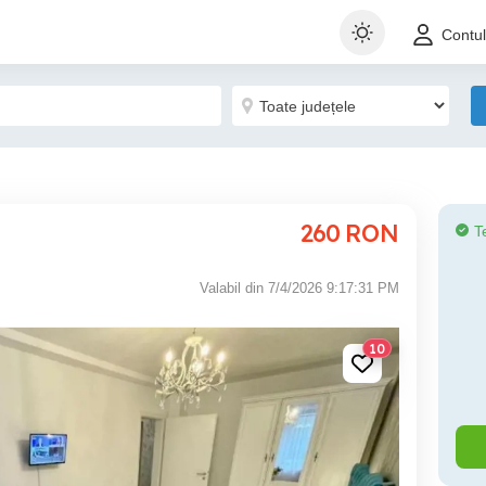
Contu
260
RON
T
Valabil din 7/4/2026 9:17:31 PM
10