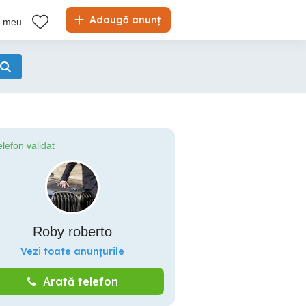
Adaugă anunț
l meu
elefon validat
Roby roberto
Vezi toate anunțurile
Arată telefon