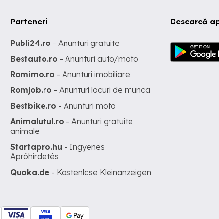
Parteneri
Descarcă ap
Publi24.ro
- Anunturi gratuite
Bestauto.ro
- Anunturi auto/moto
Romimo.ro
- Anunturi imobiliare
Romjob.ro
- Anunturi locuri de munca
Bestbike.ro
- Anunturi moto
Animalutul.ro
- Anunturi gratuite
animale
Startapro.hu
- Ingyenes
Apróhirdetés
Quoka.de
- Kostenlose Kleinanzeigen