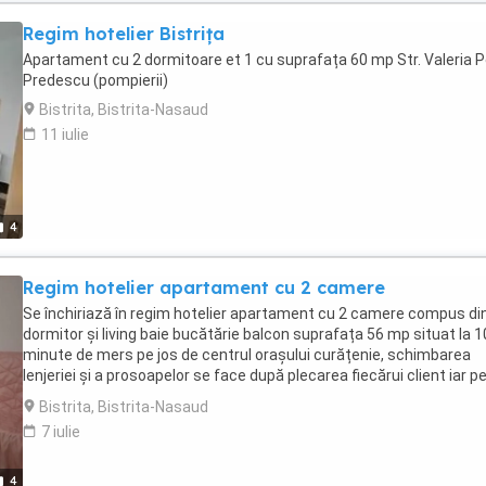
Regim hotelier Bistrița
Apartament cu 2 dormitoare et 1 cu suprafața 60 mp Str. Valeria P
Predescu (pompierii)
Bistrita, Bistrita-Nasaud
11 iulie
4
Regim hotelier apartament cu 2 camere
Se închiriază în regim hotelier apartament cu 2 camere compus di
dormitor și living baie bucătărie balcon suprafața 56 mp situat la 1
minute de mers pe jos de centrul orașului curățenie, schimbarea
lenjeriei și a prosoapelor se face după plecarea fiecărui client iar p
perioade mai lungi de cazare se face din 5 în 5 zile zonă Kaufland
Bistrita, Bistrita-Nasaud
Pentru achitarea a 3 zile se face un discount
7 iulie
4