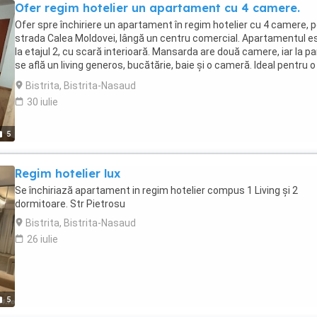
Ofer regim hotelier un apartament cu 4 camere.
Ofer spre închiriere un apartament în regim hotelier cu 4 camere, 
strada Calea Moldovei, lângă un centru comercial. Apartamentul e
la etajul 2, cu scară interioară. Mansarda are două camere, iar la pa
se află un living generos, bucătărie, baie și o cameră. Ideal pentru o
cazare confortabilă, aproape de toate facilitățile. Rezervă acum și
Bistrita, Bistrita-Nasaud
bucură-te de o experiență de neuitat! minim 3 zile iar pentru o zi e 
30 iulie
lei
5
Regim hotelier lux
Se închiriază apartament in regim hotelier compus 1 Living și 2
dormitoare. Str Pietrosu
Bistrita, Bistrita-Nasaud
26 iulie
5