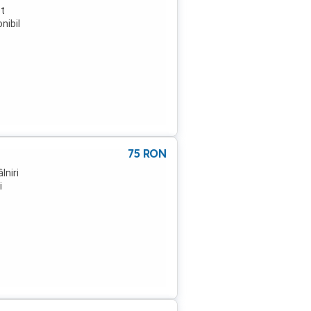
et
nibil
75
RON
lniri
i