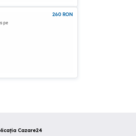
260
RON
rs pe
ne
licația Cazare24