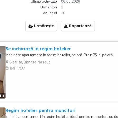
Ultima activitate
06.08.2026
Urmăritori
1
Anunțuri
10
Urmărește
Raportează
Se închiriază in regim hotelier
Închiriere apartament în regim hotelier, pe oră. Preț: 75 lei pe oră.
Bistrita, Bistrita-Nasaud
ieri 17:37
3
Regim hotelier pentru muncitori
Închiriez apartament în regim hotelier, ideal pentru muncitori, cu d