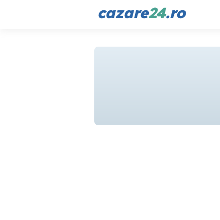
cazare
24
.ro