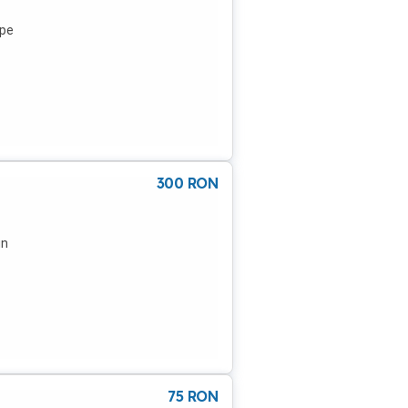
 pe
 4
300
RON
un
75
RON