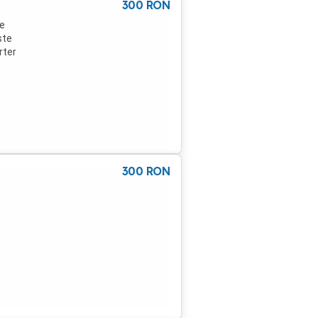
300
RON
pe
ste
rter
400
300
RON