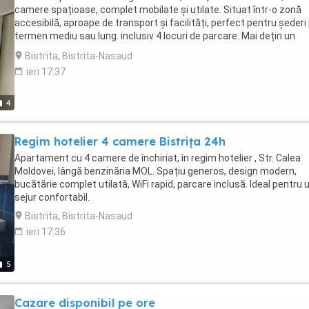
camere spațioase, complet mobilate și utilate. Situat într-o zonă
accesibilă, aproape de transport și facilități, perfect pentru șederi
termen mediu sau lung. inclusiv 4 locuri de parcare. Mai dețin un
apartament cu 4 camere la prețu de 300 lei pe noapte incluzând și
Bistrita, Bistrita-Nasaud
locuri de parcare.
ieri 17:37
4
Regim hotelier 4 camere Bistrița 24h
Apartament cu 4 camere de închiriat, în regim hotelier , Str. Calea
Moldovei, lângă benzinăria MOL. Spațiu generos, design modern,
bucătărie complet utilată, WiFi rapid, parcare inclusă. Ideal pentru 
sejur confortabil.
Bistrita, Bistrita-Nasaud
ieri 17:36
5
Cazare disponibil pe ore