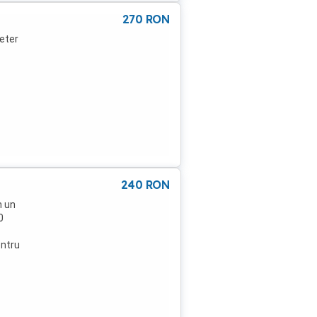
270
RON
eter
240
RON
n un
0
entru