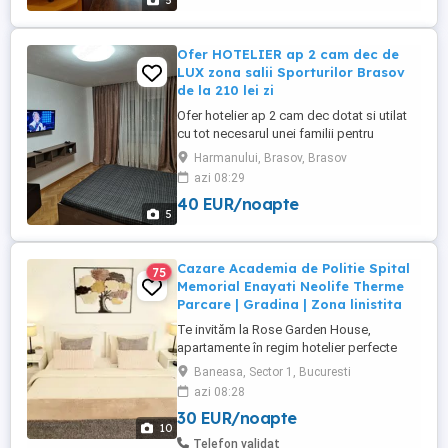
5
pers. Nu sunt admise animale de
companie.
Ofer HOTELIER ap 2 cam dec de
LUX zona salii Sporturilor Brasov
de la 210 lei zi
Ofer hotelier ap 2 cam dec dotat si utilat
cu tot necesarul unei familii pentru
petrecerea unui sejur perfect .Ap are
Harmanului, Brasov, Brasov
vedere spre bulevard .Nu acceptam
azi 08:29
animale de companie.Pretul este functie
40 EUR/noapte
de nr persoane.
5
Cazare Academia de Politie Spital
75
Memorial Enayati Neolife Therme
Parcare | Gradina | Zona linistita
Te invităm la Rose Garden House,
apartamente în regim hotelier perfecte
pentru o ședere liniștită și confortabilă, cu
Baneasa, Sector 1, Bucuresti
tot confortul de acasă, departe de agitatia
azi 08:28
orasului. De ce să ne alegi? Intimitate și
30 EUR/noapte
spațiu - apartamente decomandate într-o
10
mini-vilă cu intrare separată și grădină,
Telefon validat