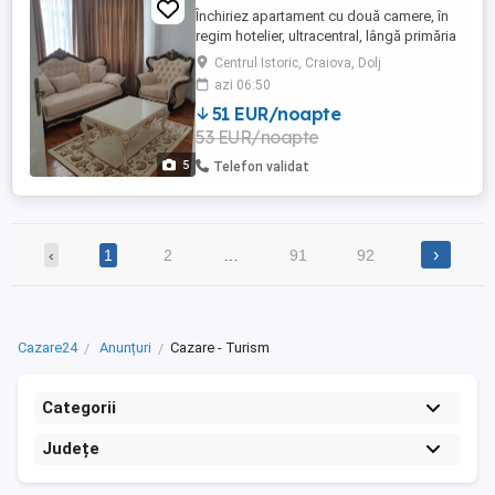
Închiriez apartament cu două camere, în
regim hotelier, ultracentral, lângă primăria
Craiova. 270 lei pe zi, cel puțin două zile .
Centrul Istoric, Craiova, Dolj
azi 06:50
51 EUR/noapte
53 EUR/noapte
5
Telefon validat
›
‹
1
2
…
91
92
Cazare24
Anunțuri
Cazare - Turism
Categorii
Județe