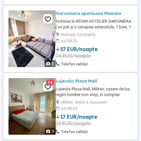
Garsoniera spatioasa Mamaia
Închiriez în REGIM HOTELIER GARSiNIERA.
( un pat și o canapea extensibila, 1 baie, 1
bucătărie) Apartamentul se află în
Mamaia, Constanta
Mamaia-Sat, intr o zona accesibilă cu
azi 08:25
supermarketuri. Se acceptă și animale de
57 EUR/noapte
companie, de talie mică. Copii sub 14 ani
76 EUR/noapte
sunt cazați gratuit. 2-4 persoane. Se
închiriază minim ...
5
Telefon validat
Lujerului Plaza Mall
24
Lujerului Plaza Mall, Militari, cazare de lux
regim hotelier non stop, in complex
rezidential nou 2019, in apropiere de
Militari, Sector 6, Bucuresti
Metrou Lujerului. Loc de parcare asigurat.
azi 08:24
Preturi incepand cu 100 lei 2 ore , 170 lei
17 EUR/noapte
noapte (orele 18-9), 250 lei 24 de ore.
19 EUR/noapte
Statia de metrou Lujerului se afla la 5 min.
Garsoniera ...
5
Telefon validat