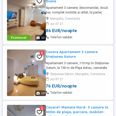
Diana
Apartament 3 camere, decomandat, două
bai, complet mobilat și utilat, la parter,
foarte aproape de plajă și are două locuri
Mangalia, Constanta
de parcare. Apartamentul renovat recent și
azi 07:21
dispune de toate dotările necesare pentru
86 EUR/noapte
un concediu reușit la malul mării (aer
condiționat, TV în fiecare cameră, mașină
Telefon validat
Promovat
10
de spălat, ...
Cazare Apartament 3 camere
2
Stațiunea Saturn
Apartament 3 camere ,110 mp în Stațiunea
Saturn, la 150 m de Plaja Adras, camerele
sunt mari, 24 mp fiecare ,răcoroase, cu
Stațiunea Saturn, Mangalia, Constanta
paturi mari ,saltele confortabile,
azi 07:21
televizoare 4k și hbo în fiecare cameră,
76 EUR/noapte
lenjerie de pat și prosoape baie, bucătărie
utilată complet, dotată cu electrocasnice
Telefon validat
10
de calitate, mașină ...
Cazare!! Mamaia Nord- 3 camere la
2
300m de plaja, parcare, mobilat-