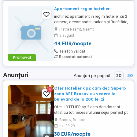
Apartament regim hotelier
închiriez apartament in regim hotelier cu 2
camere, decomandat, balcon și Bucătărie,
in Dărmănești nr 80, bl K10, scara A, ap 33
Piatra Neamt, Neamt
3 august
44 EUR/noapte
Telefon validat
Repostat automat
Promovat
Anunțuri
20
50
Anunțuri pe pagină:
Ofer Hotelier ap2 cam dec Superb
4
zona AFI Brasov cu vedere la
bulevard de la 200 lei zi
Ofer HOTELIER ap 2 cam dec dotat si
utilat cu tot necesarul unui sejur perfect pt
2 pers. Apartamentul este situat intr-o
Brasov, Brasov
zona superba cu supermacheturi si
azi 08:29
supermagazinul AFI Brasov cu vedere
38 EUR/noapte
spre bulevard .Pretul este functie de nr