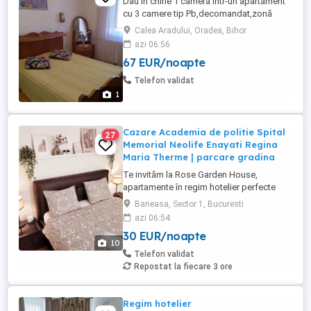
Dau in chirie 1 camera într-un apartament
cu 3 camere tip Pb,decomandat,zonă
liniștită în spate la biserica Emanuel,caut o
Calea Aradului, Oradea, Bihor
fata liniștită,preferabil eleva sau
azi 06:56
studenta,preț 350 Ron pe luna.Rog
67 EUR/noapte
seriozitate,informații la Nr .
Telefon validat
1
Cazare Academia de politie Spital
27
Memorial Neolife Enayati Regina
Maria Therme | parcare gradina
Te invităm la Rose Garden House,
apartamente în regim hotelier perfecte
pentru o ședere liniștită și confortabilă, cu
Baneasa, Sector 1, Bucuresti
tot confortul de acasă, departe de agitatia
azi 06:54
orasului. De ce să ne alegi? Intimitate și
30 EUR/noapte
spațiu - apartamente decomandate într-o
10
mini-vilă cu intrare separată și grădină,
Telefon validat
într-un ...
Repostat la fiecare 3 ore
Regim hotelier