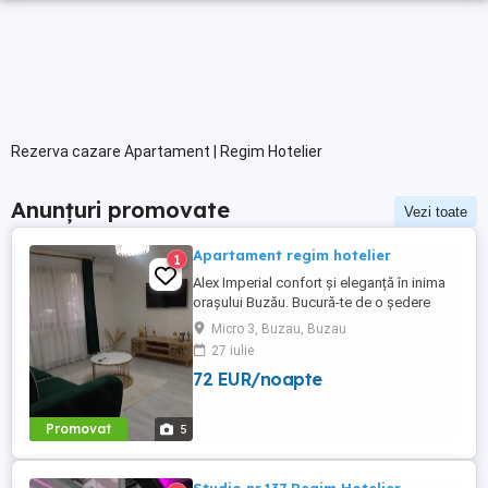
Rezerva cazare Apartament | Regim Hotelier
Anunțuri promovate
Vezi toate
Apartament regim hotelier
1
Alex Imperial confort și eleganță în inima
orașului Buzău. Bucură-te de o ședere
plăcută într-un apartament modern și
Micro 3, Buzau, Buzau
confortabil cu 2 camere, situat în Micro 3,
27 iulie
într-o zonă excelentă din Buzău. Aproape
72 EUR/noapte
de Mall, Poliție și la doar 5 minute de
centrul orașului. Ideal pentru sejururi de
scurtă sau lungă ...
Promovat
5