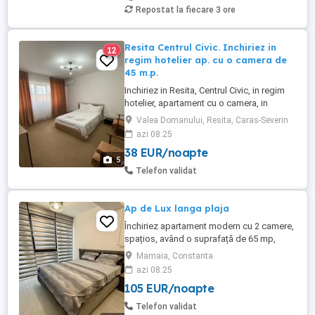
într-un ...
Repostat la fiecare 3 ore
Resita Centrul Civic. Inchiriez in
12
regim hotelier ap. cu o camera de
45 m.p.
Inchiriez in Resita, Centrul Civic, in regim
hotelier, apartament cu o camera, in
suprafata utila de 45 m.p., pentru doua
Valea Domanului, Resita, Caras-Severin
persoane, clasificat cu o stea, de
azi 08:25
Ministerul Turismului. Dotat cu centrala
38 EUR/noapte
termica pe gaz, aragaz, frigider, masina
5
de spalat rufe, aparat de aer conditionat,
Telefon validat
mocheta de calitate ...
Ap de Lux langa plaja
Închiriez apartament modern cu 2 camere,
spațios, având o suprafață de 65 mp,
situat într-o zonă excelentă, în spatele
Mamaia, Constanta
Complexului Tomis Villa, la doar 50 de
azi 08:25
metri de plajă și la câțiva pași de cele mai
105 EUR/noapte
apreciate restaurante și terase. In august
preturile difera Apartamentul oferă:
Telefon validat
*Apartamentul se afla ...