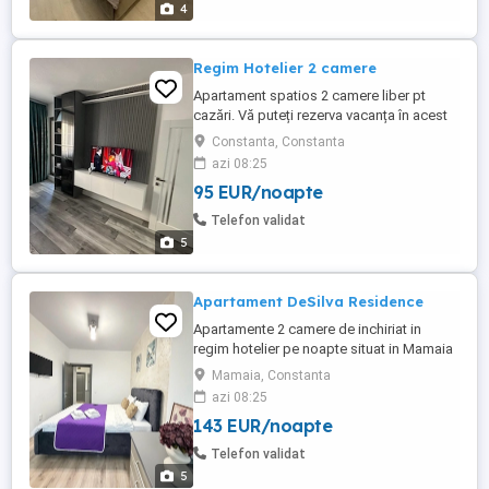
4
Regim Hotelier 2 camere
Apartament spatios 2 camere liber pt
cazări. Vă puteți rezerva vacanța în acest
apartament confortabil și bine întreținut.
Constanta, Constanta
Zona centrală situată lângă toate
azi 08:25
facilitățile. Se acceptă și escorte
95 EUR/noapte
neînsoțite de barbati. Se acceptă animale
de companie de talie mică. Copii sub 14
Telefon validat
ani sunt cazați gratuit. 2-4 ...
5
Apartament DeSilva Residence
Apartamente 2 camere de inchiriat in
regim hotelier pe noapte situat in Mamaia
Nord langa clubul Loft in complexul De
Mamaia, Constanta
Silva Residence (Beachside), cea mai
azi 08:25
buna locatie din Mamaia, apartamente pe
143 EUR/noapte
plaja, cu vedere si la mare si la lac, cu
acces direct la clubul Loft si la plaja
Telefon validat
hotelului Opera si Crowne ...
5