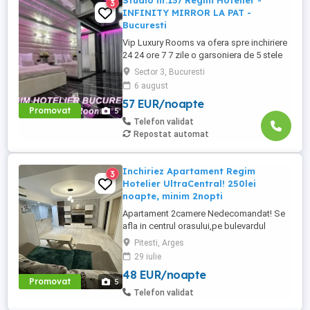
Studio nr.137 Regim Hotelier -
3
INFINITY MIRROR LA PAT -
Bucuresti
Vip Luxury Rooms va ofera spre inchiriere
24 24 ore 7 7 zile o garsoniera de 5 stele
Luxoase cu un desing unic si deosebit in
Sector 3, Bucuresti
Sector 3 Bucuresti . Garsoniera se alfa in
6 august
Complex Rezidential Nou . Acces Bariera
57 EUR/noapte
Monitorizare Video in Complex ( de la
Promovat
5
Politia Locala Sector 3 ) Loc de parcare
Telefon validat
PRIVAT in complex ...
Repostat automat
Inchiriez Apartament Regim
3
Hotelier UltraCentral! 250lei
noapte, minim 2nopti
Apartament 2camere Nedecomandat! Se
afla in centrul orasului,pe bulevardul
Republicii.Peste strada se afla cele mai
Pitesti, Arges
cunoscute restaurante din oras,implicit
29 iulie
zona pietonala din oras. Apartamentul
48 EUR/noapte
este dotat cu aer conditionat ,Smart tv
Promovat
5
(Netflix inclus),televiziune digitală și
Telefon validat
internet wifi de mare viteza,centrala ...