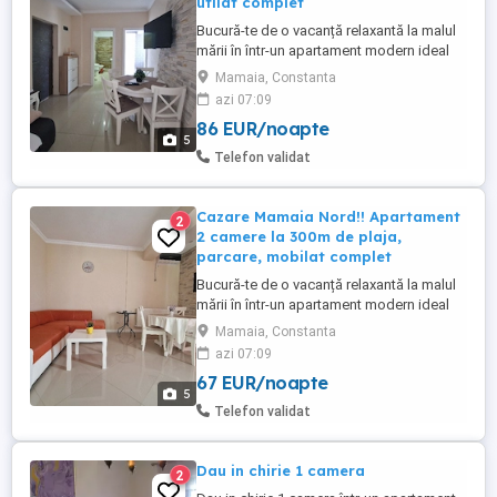
utilat complet
Bucură-te de o vacanță relaxantă la malul
mării în într-un apartament modern ideal
pentru confort și liniște CATALEYA
Mamaia, Constanta
RESIDENCE!! Locuința dispune de 3
azi 07:09
camere (2 dormitoare cu paturi
86 EUR/noapte
matrimoniale, 1 mic living cu canapea
5
extensibila și o bucătărie complet
Telefon validat
mobilată și utilată, 2 balcoane)astfel încât
...
Cazare Mamaia Nord!! Apartament
2
2 camere la 300m de plaja,
parcare, mobilat complet
Bucură-te de o vacanță relaxantă la malul
mării în într-un apartament modern ideal
pentru confort și liniște Locuința dispune
Mamaia, Constanta
de două camere decomandate și o
azi 07:09
bucătărie separată complet mobilată și
67 EUR/noapte
utilată astfel încât să ai tot ce îți trebuie
5
pentru un sejur plăcut Dormitorul este
Telefon validat
amenajat cu un pat ...
Dau in chirie 1 camera
2