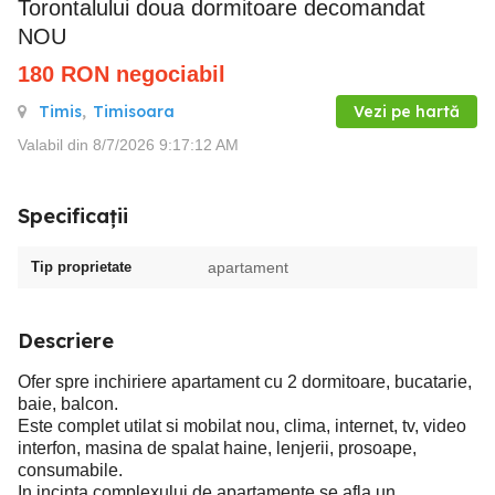
Torontalului doua dormitoare decomandat
NOU
180
RON
negociabil
Timis
,
Timisoara
Vezi pe hartă
Valabil din 8/7/2026 9:17:12 AM
Specificații
Tip proprietate
apartament
Descriere
Ofer spre inchiriere apartament cu 2 dormitoare, bucatarie,
baie, balcon.
Este complet utilat si mobilat nou, clima, internet, tv, video
interfon, masina de spalat haine, lenjerii, prosoape,
consumabile.
In incinta complexului de apartamente se afla un