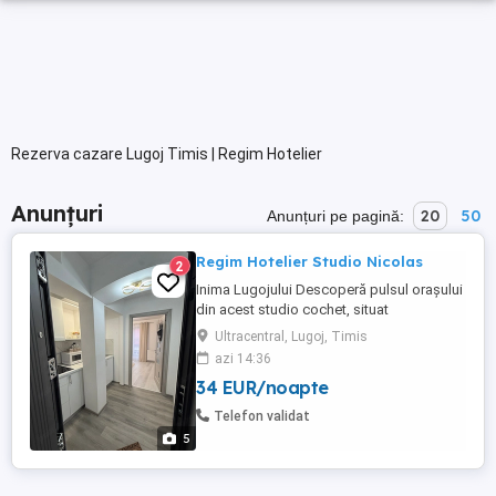
Rezerva cazare Lugoj Timis | Regim Hotelier
Anunțuri
20
50
Anunțuri pe pagină:
Regim Hotelier Studio Nicolas
2
Inima Lugojului Descoperă pulsul orașului
din acest studio cochet, situat
ULTRACENTRAL! Ești la câțiva pași de
Ultracentral, Lugoj, Timis
cele mai cool baruri, terase și zona
azi 14:36
pietonală. De ce să ne alegi? Locație
34 EUR/noapte
imbatabilă: Ești în centrul distracției și al
relaxării. Acces facil: Parcare disponibilă
Telefon validat
chiar în stradă. ...
5