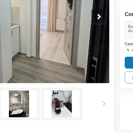
Co
Cara
A