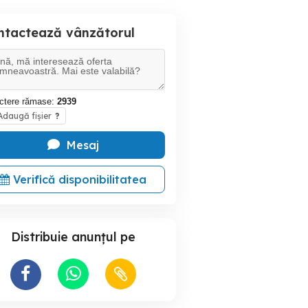
ntactează vânzătorul
ctere rămase:
2939
daugă fișier
?
Mesaj
Verifică disponibilitatea
Distribuie anunțul pe