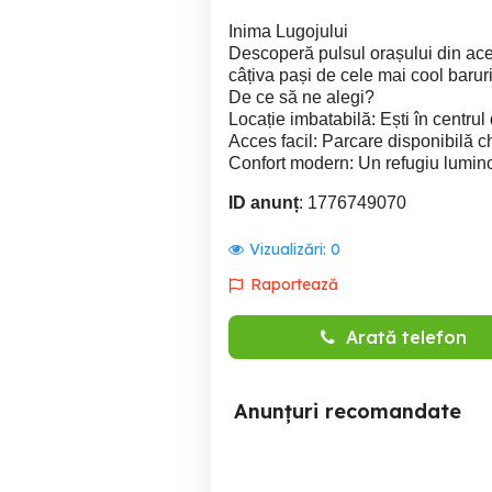
Inima Lugojului
Descoperă pulsul orașului din ac
câțiva pași de cele mai cool baruri
De ce să ne alegi?
Locație imbatabilă: Ești în centrul di
Acces facil: Parcare disponibilă ch
Confort modern: Un refugiu luminos,
ID anunț
: 1776749070
Vizualizări:
0
Raportează
Arată telefon
Anunțuri recomandate