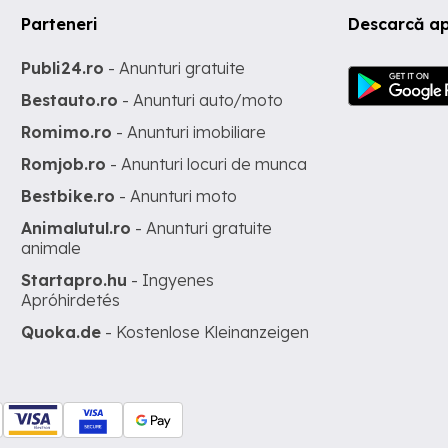
Parteneri
Descarcă ap
Publi24.ro
- Anunturi gratuite
Bestauto.ro
- Anunturi auto/moto
Romimo.ro
- Anunturi imobiliare
Romjob.ro
- Anunturi locuri de munca
Bestbike.ro
- Anunturi moto
Animalutul.ro
- Anunturi gratuite
animale
Startapro.hu
- Ingyenes
Apróhirdetés
Quoka.de
- Kostenlose Kleinanzeigen