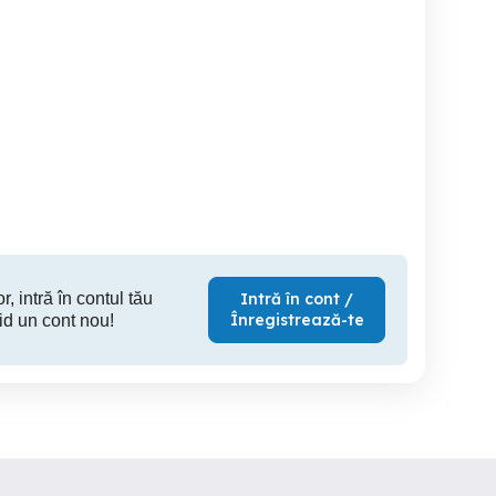
Apartament Regim Hotelier
Regim Hotelier Apartament
gim hotelier Timisoara
Timisoara 2 dormitoare
cu 1 dorm
Cetatii
decomandat Torontalului
Circum
NOU
Timisoara
Timisoara
T
150 RON
180 RON
18
r, intră în contul tău
Intră în cont /
Înregistrează-te
id un cont nou!