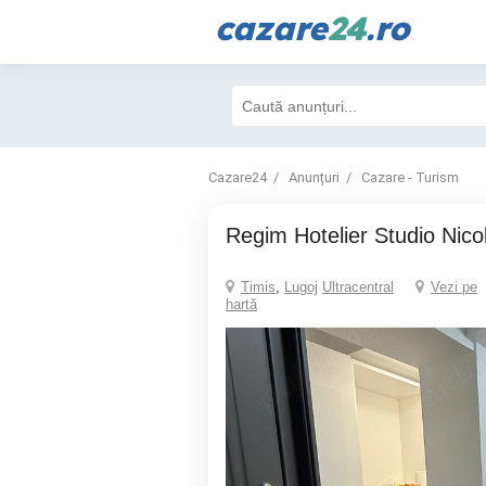
cazare
24
.ro
Cazare24
Anunțuri
Cazare - Turism
Regim Hotelier Studio Nico
Timis
,
Lugoj
Ultracentral
Vezi pe
hartă