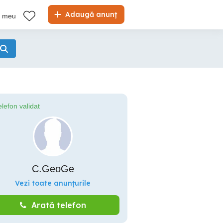
Adaugă anunț
l meu
elefon validat
C.GeoGe
Vezi toate anunțurile
Arată telefon