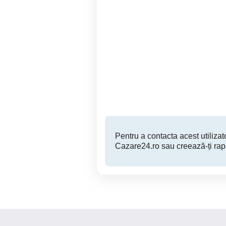
Apartament sau
Apartament 1 si 2 camere
garsoniera,
re
PARCARE,Timisoara, 2 km
Spitalul Judetean
Timisoara
150 RON
Pentru a contacta acest utilizato
Cazare24.ro sau creează-ți rap