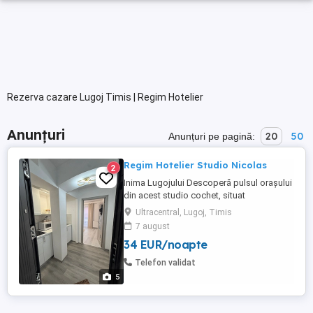
Rezerva cazare Lugoj Timis | Regim Hotelier
Anunțuri
20
50
Anunțuri pe pagină:
Regim Hotelier Studio Nicolas
2
Inima Lugojului Descoperă pulsul orașului
din acest studio cochet, situat
ULTRACENTRAL! Ești la câțiva pași de
Ultracentral, Lugoj, Timis
cele mai cool baruri, terase și zona
7 august
pietonală. De ce să ne alegi? Locație
34 EUR/noapte
imbatabilă: Ești în centrul distracției și al
relaxării. Acces facil: Parcare disponibilă
Telefon validat
chiar în stradă. ...
5