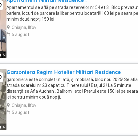
Apartament Militari Residence !
Apartamentul se află pe strada rezervelor nr 54 et 3 ! Bloc prevazu
bariera, locuri de parcare la liber pentru locatari!! 160 lei pe seara p
minim două nopți 150 lei
Chiajna, Ilfov
5 august
5
Garsoniera Regim Hotelier Militari Residence
garsoniera este complet utilată, și mobilată, bloc nou 2025! Se afla
strada soarelui nr 23 capat cu Tineretului ! Etajul 2 ! La 5 minute
distanță se Afla Auchan , Ballrom , etc ! Pretul este 150 lei pe sear
lei pentru minim două nopți.
Chiajna, Ilfov
5 august
4