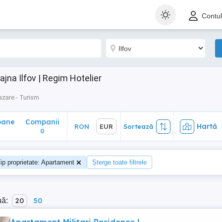
ane
Companii
Hartă
RON
EUR
Sortează
Contu
0
na Ilfov | Regim Hotelier
azare - Turism
oane
Companii
Hartă
RON
EUR
Sortează
4
0
ip proprietate: Apartament
Șterge toate filtrele
nă:
20
50