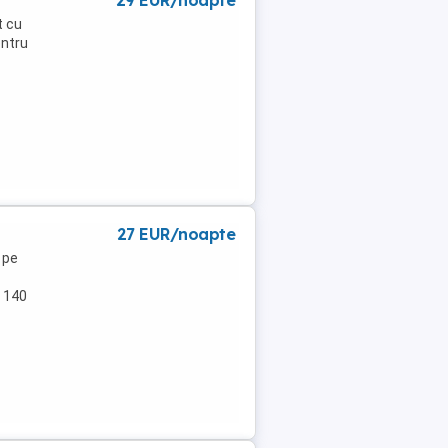
29 EUR/noapte
t cu
entru
27 EUR/noapte
 pe
a 140