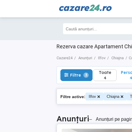
cazare
24
.ro
Toate
Perso
Filtre
3
4
4
Rezerva cazare Apartament Chiaj
Cazare24
Anunțuri
Ilfov
Chiajna
C
Toate
Pers
Filtre
3
4
Filtre active:
Ilfov
Chiajna
T
Anunțuri
–
Anunțuri pe pagi