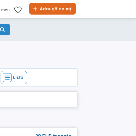
Listă
Adaugă anunț
l meu
Listă