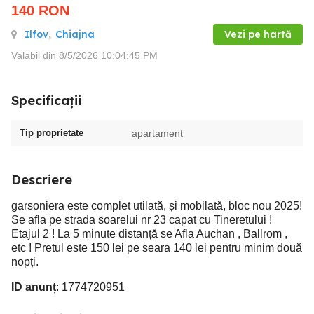
140
RON
Ilfov
,
Chiajna
Vezi pe hartă
Valabil din 8/5/2026 10:04:45 PM
Specificații
Tip proprietate
apartament
Descriere
garsoniera este complet utilată, și mobilată, bloc nou 2025!
Se afla pe strada soarelui nr 23 capat cu Tineretului !
Etajul 2 ! La 5 minute distanță se Afla Auchan , Ballrom ,
etc ! Pretul este 150 lei pe seara 140 lei pentru minim două
nopți.
ID anunț
: 1774720951