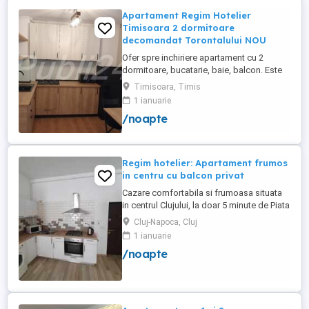
Apartament Regim Hotelier
Timisoara 2 dormitoare
decomandat Torontalului NOU
Ofer spre inchiriere apartament cu 2
dormitoare, bucatarie, baie, balcon. Este
complet utilat si mobilat nou, clima,
Timisoara, Timis
internet, tv, video interfon masina de
1 ianuarie
spalat haine, lenjerii, prosoape,
/noapte
consumabile. In incinta complexului de
apartamente se afla un supermarket si loc
de joaca pentru copii. Apartamentul ...
Regim hotelier: Apartament frumos
in centru cu balcon privat
Cazare comfortabila si frumoasa situata
in centrul Clujului, la doar 5 minute de Piata
Mihai Viteazu, intr-un bloc nou.
Cluj-Napoca, Cluj
Apartamentul este mobilat si utilat
1 ianuarie
complet, avand aragaz, hota, cuptor de
/noapte
microunde, fierbator de apa, masina de
spalat, uscator de rufe, frigider, televizor
si internet. Are si un ...