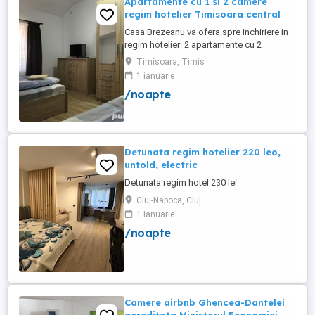
Apartamente cu 1 si 2 camere
regim hotelier Timisoara central
Casa Brezeanu va ofera spre inchiriere in
regim hotelier: 2 apartamente cu 2
dormitoare, baie si bucatarie proprie. (4
Timisoara, Timis
locuri cazare in fiecare apartament) 1
1 ianuarie
apartament cu 1 dormitor, baie si
/noapte
bucatarie proprie. (3 locuri cazare) Fiecare
apartament dispune de bucatarie complet
utilata,baie cu cabina ...
Detunata regim hotelier 220 leo,
untold, electric
Detunata regim hotel 230 lei
Cluj-Napoca, Cluj
1 ianuarie
/noapte
Camere airbnb Ghencea-Dantelei