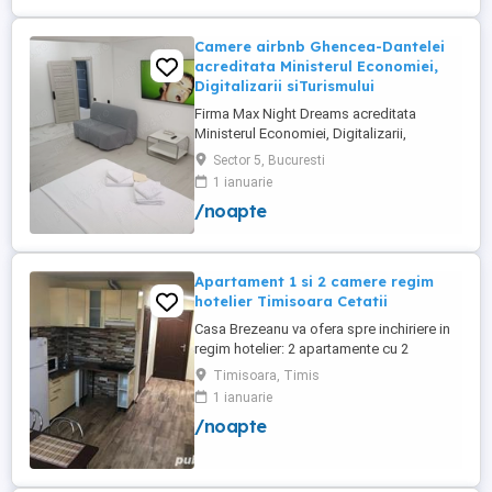
Camere airbnb Ghencea-Dantelei
acreditata Ministerul Economiei,
Digitalizarii siTurismului
Firma Max Night Dreams acreditata
Ministerul Economiei, Digitalizarii,
Antreprenoriatului si Turismului închiriază
Sector 5, Bucuresti
in regim hotelier in zona Drumul Taberei -
1 ianuarie
Ghencea diferite tipuri de camere Camera
/noapte
single cu o suprafață totală de 16mp
150ei 3ore , 170lei noapte Camera dublă
cu o suprafață totală de ...
Apartament 1 si 2 camere regim
hotelier Timisoara Cetatii
Casa Brezeanu va ofera spre inchiriere in
regim hotelier: 2 apartamente cu 2
dormitoare, baie si bucatarie proprie. (4
Timisoara, Timis
locuri cazare in fiecare apartament) 1
1 ianuarie
apartament cu 1 dormitor, baie si
/noapte
bucatarie proprie. (3 locuri cazare) Fiecare
apartament dispune de bucatarie complet
utilata,baie cu cabina ...