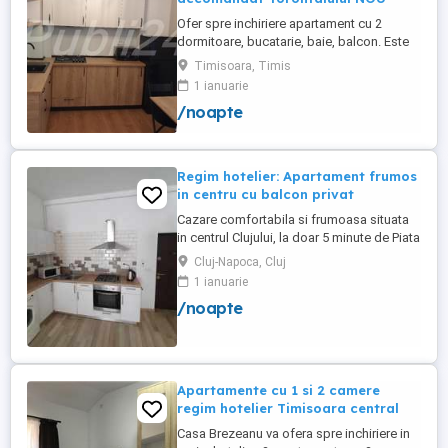
Ofer spre inchiriere apartament cu 2
dormitoare, bucatarie, baie, balcon. Este
complet utilat si mobilat nou, clima,
Timisoara, Timis
internet, tv, video interfon masina de
1 ianuarie
spalat haine, lenjerii, prosoape,
/noapte
consumabile. In incinta complexului de
apartamente se afla un supermarket si loc
de joaca pentru copii. Apartamentul ...
Regim hotelier: Apartament frumos
in centru cu balcon privat
Cazare comfortabila si frumoasa situata
in centrul Clujului, la doar 5 minute de Piata
Mihai Viteazu, intr-un bloc nou.
Cluj-Napoca, Cluj
Apartamentul este mobilat si utilat
1 ianuarie
complet, avand aragaz, hota, cuptor de
/noapte
microunde, fierbator de apa, masina de
spalat, uscator de rufe, frigider, televizor
si internet. Are si un ...
Apartamente cu 1 si 2 camere
regim hotelier Timisoara central
Casa Brezeanu va ofera spre inchiriere in