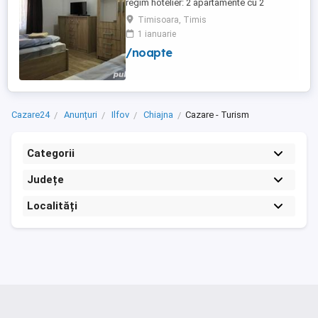
regim hotelier: 2 apartamente cu 2
dormitoare, baie si bucatarie proprie. (4
Timisoara, Timis
locuri cazare in fiecare apartament) 1
1 ianuarie
apartament cu 1 dormitor, baie si
/noapte
bucatarie proprie. (3 locuri cazare) Fiecare
apartament dispune de bucatarie complet
utilata,baie cu cabina ...
Cazare24
Anunțuri
Ilfov
Chiajna
Cazare - Turism
Categorii
Județe
Localități