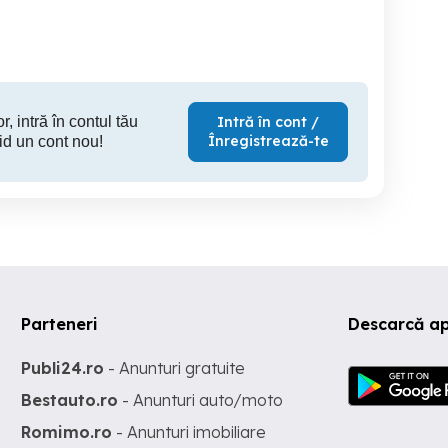
Brasov
Brasov
190 RON
220 RON
10
r, intră în contul tău
Intră în cont /
Înregistrează-te
id un cont nou!
Parteneri
Descarcă ap
Publi24.ro
- Anunturi gratuite
Bestauto.ro
- Anunturi auto/moto
Romimo.ro
- Anunturi imobiliare