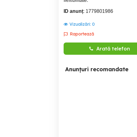
flexibilitate.
ID anunț
: 1779801986
Vizualizări:
0
Raportează
Arată telefon
Anunțuri recomandate
Hotelier ap2cam dec
Garsoniera lux, re
superb zona AFI Brasov de
la 195lei zi functie
nr.persoane