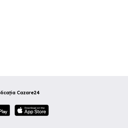
Brasov
Brasov
Brasov
0 RON
200 RON
170 RON
licația Cazare24