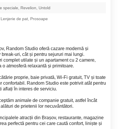
 speciale, Revelion, Untold
 Lenjerie de pat, Prosoape
rașov, Random Studio oferă cazare modernă și
y break-uri, cât și pentru sejururi mai lungi.
ri complet utilate și un apartament cu 2 camere,
 o atmosferă relaxantă și primitoare.
tărie proprie, baie privată, Wi-Fi gratuit, TV și toate
ur confortabil. Random Studio este potrivit atât pentru
ti aflați în interes de serviciu.
ceptăm animale de companie gratuit, astfel încât
lături de prietenii lor necuvântători.
incipalele atracții din Brașov, restaurante, magazine
a perfectă pentru cei care caută confort, liniște și