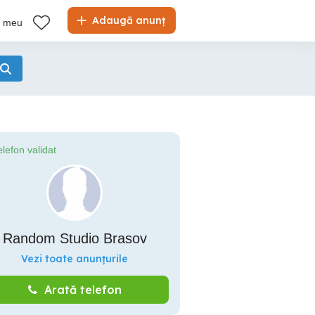
Adaugă anunț
l meu
elefon validat
Random Studio Brasov
Vezi toate anunțurile
Arată telefon