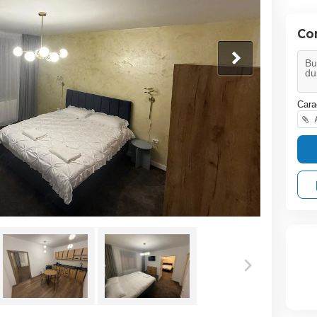
Co
Cara
A