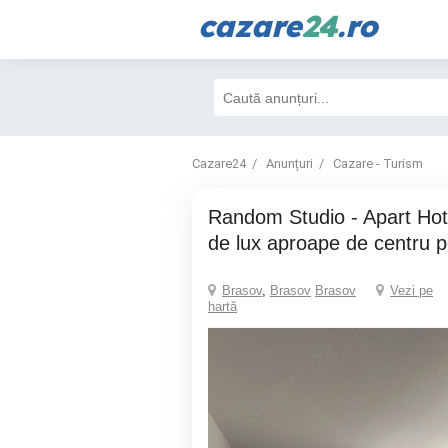
cazare
24
.ro
Cazare24
Anunțuri
Cazare - Turism
Random Studio - Apart Hotel Cazare Brasov
de lux aproape de centru pe
Brasov
,
Brasov
Brasov
Vezi pe
hartă