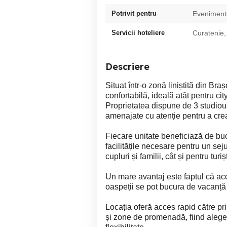
Potrivit pentru
Evenimente
Servicii hoteliere
Curatenie,
Descriere
Situat într-o zonă liniștită din B
confortabilă, ideală atât pentru cit
Proprietatea dispune de 3 studiou
amenajate cu atenție pentru a crea
Fiecare unitate beneficiază de bucă
facilitățile necesare pentru un sej
cupluri și familii, cât și pentru turiș
Un mare avantaj este faptul că ac
oaspeții se pot bucura de vacanță a
Locația oferă acces rapid către pr
și zone de promenadă, fiind alegere