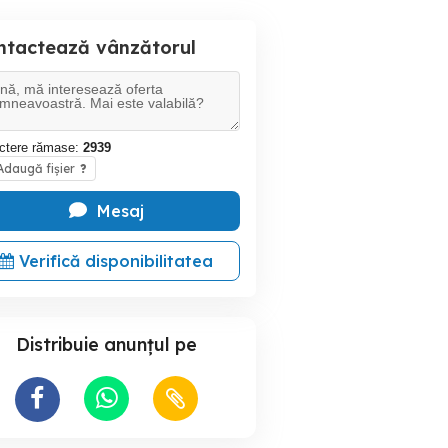
ntactează vânzătorul
ctere rămase:
2939
daugă fișier
?
Mesaj
Verifică disponibilitatea
Distribuie anunțul pe