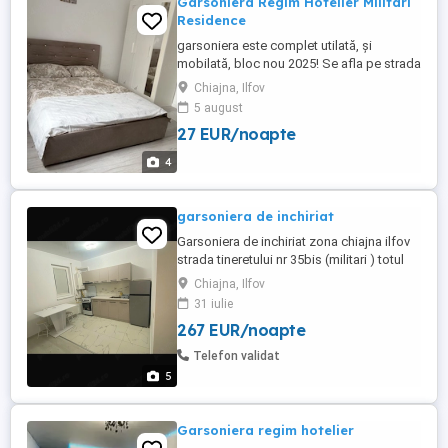
Garsoniera Regim Hotelier Militari
Residence
garsoniera este complet utilată, și
mobilată, bloc nou 2025! Se afla pe strada
soarelui nr 23 capat cu Tineretului ! Etajul 2
Chiajna, Ilfov
! La 5 minute distanță se Afla Auchan ,
5 august
Ballrom , etc ! Pretul este 150 lei pe seara
27 EUR/noapte
140 lei pentru minim două nopți.
4
garsoniera de inchiriat
Garsoniera de inchiriat zona chiajna ilfov
strada tineretului nr 35bis (militari ) totul
este nou pentru mai multe detalii la telefon
Chiajna, Ilfov
sau mesaj preț 1400 lei plus o lună
31 iulie
garanție
267 EUR/noapte
Telefon validat
5
Garsoniera regim hotelier