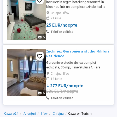
Închiriez în regim hotelier garsonieră în
bloc nou într-un complex rezindential la
etajul 1 ce dispune de loc privat de
Chiajna, Ilfov
parcare în interiorul complexului, aer
21 iulie
condiționat, centrală proprie cu încălzire în
25 EUR/noapte
pardoseală, tv smart, balcon, mediu curat
și liniștit, stație autobuz în fața
Telefon validat
complexului. Prețuri: ...
5
Inchiriez Garsoniera studio Militari
Rezidence
Garsoniere studio de lux complet
echipata, 35 mp, Tineretului 24. Fara
comision!
Chiajna, Ilfov
13 iunie
277 EUR/noapte
286 EUR/noapte
5
Telefon validat
Cazare24
Anunțuri
Ilfov
Chiajna
Cazare - Turism