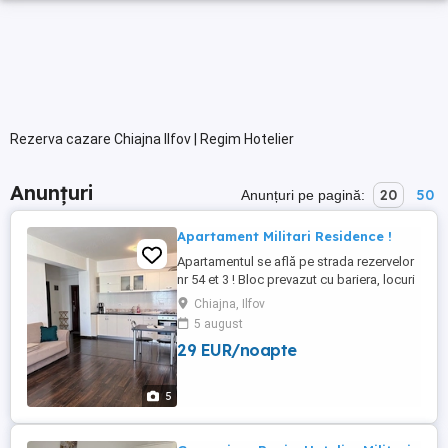
Rezerva cazare Chiajna Ilfov | Regim Hotelier
Anunțuri
20
50
Anunțuri pe pagină:
Apartament Militari Residence !
Apartamentul se află pe strada rezervelor
nr 54 et 3 ! Bloc prevazut cu bariera, locuri
de parcare la liber pentru locatari!! 160 lei
Chiajna, Ilfov
pe seara pentru minim două nopți 150 lei
5 august
29 EUR/noapte
5