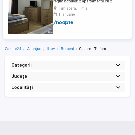
regim hotelier: 2 apartamente cu 2
dormitoare, baie si bucatarie proprie. (4
Timisoara, Timis
locuri cazare in fiecare apartament) 1
1 ianuarie
apartament cu 1 dormitor, baie si
/noapte
bucatarie proprie. (3 locuri cazare) Fiecare
apartament dispune de bucatarie complet
utilata,baie cu cabina ...
Cazare24
Anunțuri
Ilfov
Berceni
Cazare - Turism
Categorii
Județe
Localități