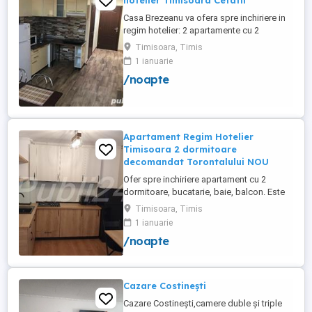
hotelier Timisoara Cetatii
Casa Brezeanu va ofera spre inchiriere in
regim hotelier: 2 apartamente cu 2
dormitoare, baie si bucatarie proprie. (4
Timisoara, Timis
locuri cazare in fiecare apartament) 1
1 ianuarie
apartament cu 1 dormitor, baie si
/noapte
bucatarie proprie. (3 locuri cazare) Fiecare
apartament dispune de bucatarie complet
utilata,baie cu cabina ...
Apartament Regim Hotelier
Timisoara 2 dormitoare
decomandat Torontalului NOU
Ofer spre inchiriere apartament cu 2
dormitoare, bucatarie, baie, balcon. Este
complet utilat si mobilat nou, clima,
Timisoara, Timis
internet, tv, video interfon masina de
1 ianuarie
spalat haine, lenjerii, prosoape,
/noapte
consumabile. In incinta complexului de
apartamente se afla un supermarket si loc
de joaca pentru copii. Apartamentul ...
Cazare Costinești
Cazare Costinești,camere duble și triple