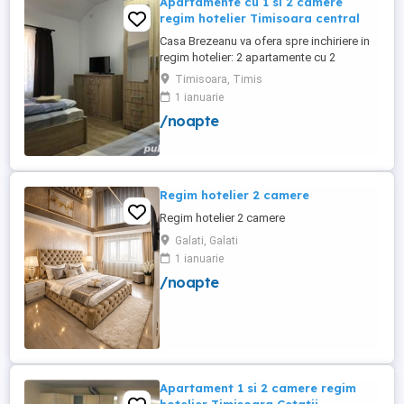
Apartamente cu 1 si 2 camere
regim hotelier Timisoara central
Casa Brezeanu va ofera spre inchiriere in
regim hotelier: 2 apartamente cu 2
dormitoare, baie si bucatarie proprie. (4
Timisoara, Timis
locuri cazare in fiecare apartament) 1
1 ianuarie
apartament cu 1 dormitor, baie si
/noapte
bucatarie proprie. (3 locuri cazare) Fiecare
apartament dispune de bucatarie complet
utilata,baie cu cabina ...
Regim hotelier 2 camere
Regim hotelier 2 camere
Galati, Galati
1 ianuarie
/noapte
Apartament 1 si 2 camere regim