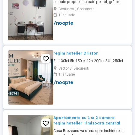
cu baie proprie sau baie pe hol, grătar
frigider curte,parcare proprie , prețuri
Costinesti, Constanta
începând de la 150 lei pe noapte,telefon
1 ianuarie
/noapte
regim hotelier Dristor
3h-130lei 5h-150lei 12h-200lei 24h-250lei
Sector 3, Bucuresti
1 ianuarie
/noapte
Apartamente cu 1 si 2 camere
regim hotelier Timisoara central
Casa Brezeanu va ofera spre inchiriere in