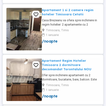
Apartament 1 si 2 camere regim
hotelier Timisoara Cetatii
Casa Brezeanu va ofera spre inchiriere in
regim hotelier: 2 apartamente cu 2
dormitoare, baie si bucatarie proprie. (4
Timisoara, Timis
locuri cazare in fiecare apartament) 1
1 ianuarie
apartament cu 1 dormitor, baie si
/noapte
bucatarie proprie. (3 locuri cazare) Fiecare
apartament dispune de bucatarie complet
utilata,baie cu cabina ...
Apartament Regim Hotelier
Timisoara 2 dormitoare
decomandat Torontalului NOU
Ofer spre inchiriere apartament cu 2
dormitoare, bucatarie, baie, balcon. Este
complet utilat si mobilat nou, clima,
Timisoara, Timis
internet, tv, video interfon masina de
1 ianuarie
spalat haine, lenjerii, prosoape,
/noapte
consumabile. In incinta complexului de
apartamente se afla un supermarket si loc
de joaca pentru copii. Apartamentul ...