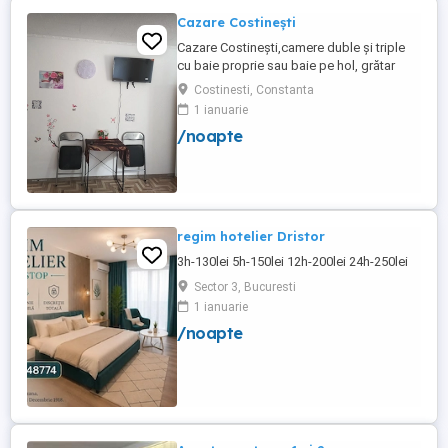
Cazare Costinești
Cazare Costinești,camere duble și triple
cu baie proprie sau baie pe hol, grătar
frigider curte,parcare proprie , prețuri
Costinesti, Constanta
începând de la 150 lei pe noapte,telefon
1 ianuarie
/noapte
regim hotelier Dristor
3h-130lei 5h-150lei 12h-200lei 24h-250lei
Sector 3, Bucuresti
1 ianuarie
/noapte