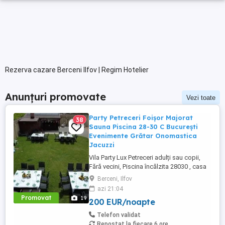
Rezerva cazare Berceni Ilfov | Regim Hotelier
Anunțuri promovate
Vezi toate
Party Petreceri Foișor Majorat
38
Sauna Piscina 28-30 C București
Evenimente Grătar Onomastica
Jacuzzi
Vila Party Lux Petreceri adulți sau copii,
Fără vecini, Piscina încălzita 28030 , casa
450mp S+P+2E lângă București ( Berceni-
Berceni, Ilfov
Ilfov) , asfalt, Uber Bolt ,pentru cazare
azi 21:04
regim hotelier, petreceri copii, pool party ,
Promovat
19
200 EUR/noapte
onomastici , nunti , botezuri, team building
, filmări , ședințe foto, clipuri video, ...
Telefon validat
Repostat la fiecare 6 ore