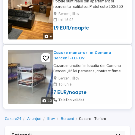
Pozele sunt reale din apartament si
reprezinta realitatea! Pretul este 200/250
de lei în funcție de locatie -tranzit 3 ore/
Berceni, Ilfov
100 de lei Apartamentele cu chirie in regim
ieri 16:08
hotelier se afla in Bucuresti, zona Vitan,
19 EUR/noapte
sector 4, aproape de zona Tineretului
unde se afla si Sala Polivalenta. Ca si
6
puncte de ...
Cazare muncitori in Comuna
Berceni -ILFOV
Cazare muncitori in locatia din Comuna
Berceni ,35 lei persoana ,contract firme
termen lung-scurt pentru echipe de
Berceni, Ilfov
muncitori ,bucatarie-baie ,aer
16 iunie
conditionat,electrocasnice noi ,tv,wifi,
7 EUR/noapte
parcare ,curte ,toate utilitatile incluse .
Telefon validat
10
Cazare24
Anunțuri
Ilfov
Berceni
Cazare - Turism