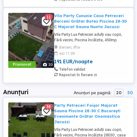
Vila Party Cununie Casa Petreceri
11
Berceni Grătar Botez Piscina 28-30
C Majorat Sauna Nunta Jacuzzi
Vila Party Lux Petreceri adulți sau copii,
Fără vecini, Piscina încălzita, 450mp
S+P+2E lângă București ( Berceni- Ilfov) ,
Berceni, Ilfov
asfalt, Uber Bolt ,pentru cazare regim
azi 11:00
hotelier, petreceri copii, pool party 30 ,
191 EUR/noapte
onomastici , nunti , botezuri, team building
Promovat
20
, filmări , ședințe foto, clipuri video, pool
Telefon validat
party, ...
Repostat în fiecare zi
Anunțuri
20
50
Anunțuri pe pagină:
Party Petreceri Foișor Majorat
38
Sauna Piscina 28-30 C București
Evenimente Grătar Onomastica
Jacuzzi
Vila Party Lux Petreceri adulți sau copii,
Fără vecini, Piscina încălzita 28030 , casa