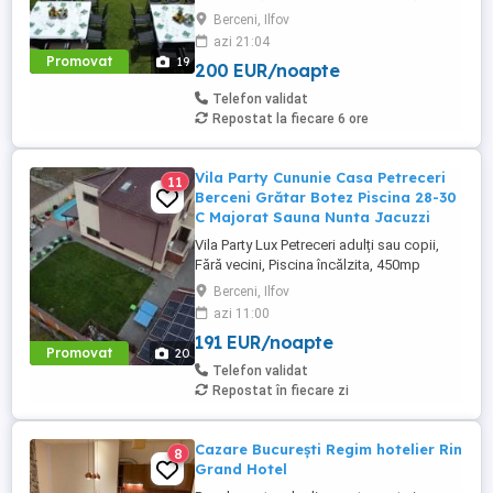
450mp S+P+2E lângă București ( Berceni-
Berceni, Ilfov
Ilfov) , asfalt, Uber Bolt ,pentru cazare
azi 21:04
regim hotelier, petreceri copii, pool party ,
Promovat
19
200 EUR/noapte
onomastici , nunti , botezuri, team building
, filmări , ședințe foto, clipuri video, ...
Telefon validat
Repostat la fiecare 6 ore
Vila Party Cununie Casa Petreceri
11
Berceni Grătar Botez Piscina 28-30
C Majorat Sauna Nunta Jacuzzi
Vila Party Lux Petreceri adulți sau copii,
Fără vecini, Piscina încălzita, 450mp
S+P+2E lângă București ( Berceni- Ilfov) ,
Berceni, Ilfov
asfalt, Uber Bolt ,pentru cazare regim
azi 11:00
hotelier, petreceri copii, pool party 30 ,
191 EUR/noapte
onomastici , nunti , botezuri, team building
Promovat
20
, filmări , ședințe foto, clipuri video, pool
Telefon validat
party, ...
Repostat în fiecare zi
Cazare București Regim hotelier Rin
8
Grand Hotel