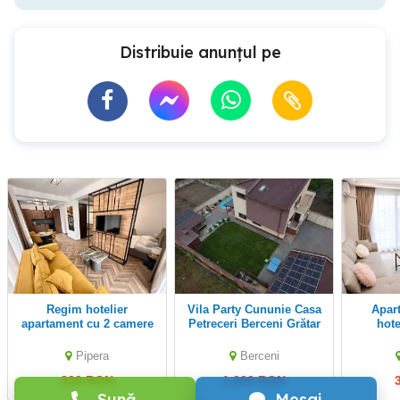
Distribuie anunțul pe
Regim hotelier
Vila Party Cununie Casa
Apartament regim
apartament cu 2 camere
Petreceri Berceni Grătar
hote
60mp cu curte privata in
Botez Piscina 28-30 C
Aero
Pipera!
Majorat Sauna Nunta
Pipera
Berceni
Jacuzzi
330 RON
1,000 RON
Sună
Mesaj