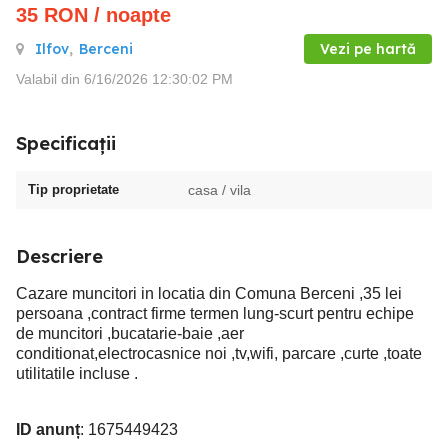
35
RON
/ noapte
Ilfov
,
Berceni
Vezi pe hartă
Valabil din 6/16/2026 12:30:02 PM
Specificații
Tip proprietate
casa / vila
Descriere
Cazare muncitori in locatia din Comuna Berceni ,35 lei
persoana ,contract firme termen lung-scurt pentru echipe
de muncitori ,bucatarie-baie ,aer
conditionat,electrocasnice noi ,tv,wifi, parcare ,curte ,toate
utilitatile incluse .
ID anunț
: 1675449423