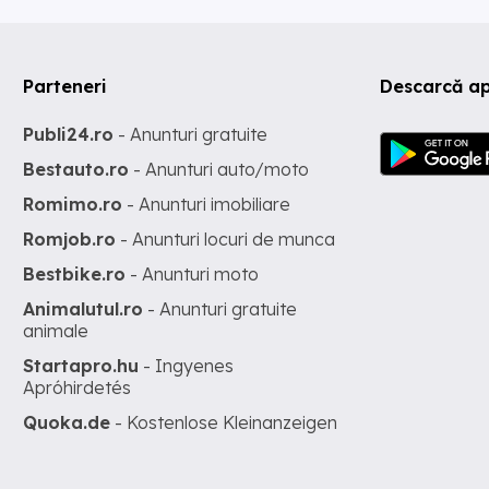
Parteneri
Descarcă ap
Publi24.ro
- Anunturi gratuite
Bestauto.ro
- Anunturi auto/moto
Romimo.ro
- Anunturi imobiliare
Romjob.ro
- Anunturi locuri de munca
Bestbike.ro
- Anunturi moto
Animalutul.ro
- Anunturi gratuite
animale
Startapro.hu
- Ingyenes
Apróhirdetés
Quoka.de
- Kostenlose Kleinanzeigen