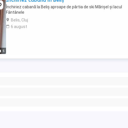
Închiriez cabană in Beliș
Închiriez cabană la Beliș aproape de pârtia de ski Mărișel și lacul
Fântânele
Belis, Cluj
6 august
5