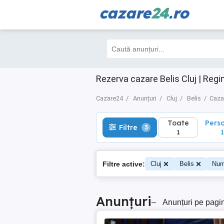
cazare
24
.ro
Toate
Perso
Filtre
3
1
1
Rezerva cazare Belis Cluj | Regi
Cazare24
Anunțuri
Cluj
Belis
Caza
Toate
Pers
Filtre
3
1
1
Filtre active:
Cluj
Belis
Num
Anunțuri
–
Anunțuri pe pagi