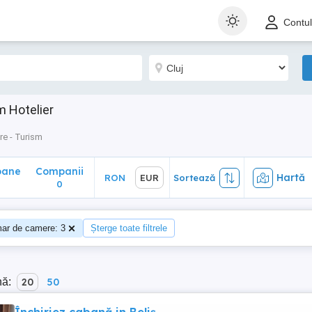
ane
Companii
Hartă
RON
EUR
Sortează
Contu
0
m Hotelier
re - Turism
oane
Companii
Hartă
RON
EUR
Sortează
0
ar de camere: 3
Șterge toate filtrele
nă:
20
50