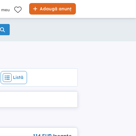
Listă
Adaugă anunț
l meu
Listă