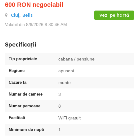
600
RON
negociabil
Cluj
,
Belis
Vezi pe hartă
Valabil din 8/6/2026 8:30:46 AM
Specificații
Tip proprietate
cabana / pensiune
Regiune
apuseni
Cazare la
munte
Numar de camere
3
Numar persoane
8
Facilitati
WiFi gratuit
Minimum de nopti
1