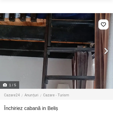
1
/ 5
Cazare24
Anunțuri
Cazare - Turism
Închiriez cabană in Beliș