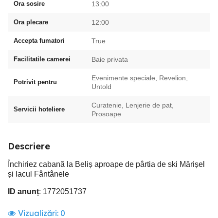
Ora sosire
13:00
Ora plecare
12:00
Accepta fumatori
True
Facilitatile camerei
Baie privata
Evenimente speciale, Revelion,
Potrivit pentru
Untold
Curatenie, Lenjerie de pat,
Servicii hoteliere
Prosoape
Descriere
Închiriez cabană la Beliș aproape de pârtia de ski Mărișel
și lacul Fântânele
ID anunț
: 1772051737
Vizualizări:
0