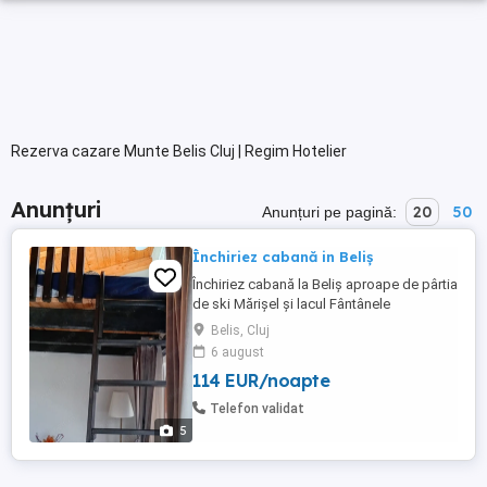
Rezerva cazare Munte Belis Cluj | Regim Hotelier
Anunțuri
20
50
Anunțuri pe pagină:
Închiriez cabană in Beliș
Închiriez cabană la Beliș aproape de pârtia
de ski Mărișel și lacul Fântânele
Belis, Cluj
6 august
114 EUR/noapte
Telefon validat
5