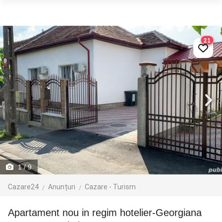
21
1
/ 9
Cazare24
Anunțuri
Cazare - Turism
apartament nou in regim hotelier-Georgiana