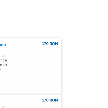
170
RON
ana
 care
entru
e lux
e
ă,
a
e
ia1,)
rie,
asa
170
RON
Mai
tru
 care