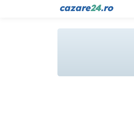
cazare
24
.ro