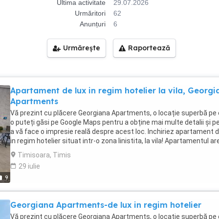
Ultima activitate
29.07.2026
Urmăritori
62
Anunțuri
6
Urmărește
Raportează
Apartament de lux in regim hotelier la vila, Georgi
Apartments
Vă prezint cu plăcere Georgiana Apartments, o locație superbă pe
o puteți găsi pe Google Maps pentru a obține mai multe detalii și p
a vă face o impresie reală despre acest loc. Inchiriez apartament d
in regim hotelier situat intr-o zona linistita, la vila! Apartamentul ar
dormitor cu pat matrimonial, dressing, living cu canapea extensibil
Timisoara, Timis
parcare privată. Situat în zona de Nord a Orasului Timisoara in zon
29 iulie
Lipovei, un loc privat, retras de aglomeratia zonei. Acces usor catr
9
centru si punctele de interes din Nordul Orasului (Iulius Town, Galer
Facilitati: - Parcare privata gratuita, - Video-interfon, - Centrala prop
- Climă, - Acces WiFi, cablu tv - Baie spatioasa cu vana si dus, - Ter
Georgiana Apartments-de lux in regim hotelier
proprie, -5 minute de Iulius Town si 10 minute de centrul orasului! 
avem si alte apartamente unde pot intra 2,3,4 sau 5 persoane. Pen
Vă prezint cu plăcere Georgiana Apartments, o locație superbă pe