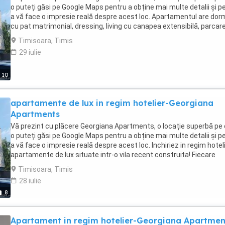
mai multe detalii va rog sa ma sunati la telefon. Pretul pe noapte 
o puteți găsi pe Google Maps pentru a obține mai multe detalii și p
170 Ron. PS:Nu se accepta escorte!
a vă face o impresie reală despre acest loc. Apartamentul are dor
cu pat matrimonial, dressing, living cu canapea extensibilă, parcar
privată, zonă liniștită. Situat în zona de Nord a Orasului Timisoara i
Timisoara, Timis
zona Lipovei, un loc privat, retras de aglomeratia zonei. Acces usor
29 iulie
catre centru si punctele de interes din Nordul Orasului (Iulius Town
Galeria1,) Facilitati: - Parcare privata gratuita, - Video-interfon, -
Centrala proprie, - Climă, - Acces WiFi, cablu tv - Baie spatioasa cu
10
si dus, - Terasa proprie, -5 minute de Iulius Town si 10 minute de
centrul orasului! Mai avem si alte apartamente unde pot intra 2,3,4
apartamente de lux in regim hotelier-Georgiana
5 persoane. Pentru mai multe detalii va rog sa ma sunati la telefon
Pretul pe noapte este 170-200 Ron. PS:Nu se accepta escorte!
Apartments
Vă prezint cu plăcere Georgiana Apartments, o locație superbă pe
o puteți găsi pe Google Maps pentru a obține mai multe detalii și p
a vă face o impresie reală despre acest loc. Inchiriez in regim hotel
apartamente de lux situate intr-o vila recent construita! Fiecare
apartament are dormitor cu pat matrimonial, dressing, living cu
Timisoara, Timis
canapea extensibilă, parcare privată, zonă liniștită. Situat în zona 
28 iulie
Nord a Orasului Timisoara in zona Lipovei, un loc privat, retras de
8
aglomeratia zonei. Acces usor catre centru si punctele de interes 
Nordul Orasului (Iulius Town, Galeria1,) Apartamentele dispun de
urmatoarele facilitati: - Parcare privata gratuita, - Video-interfon, -
Apartament in regim hotelier-Georgiana Apartmen
Centrala proprie, - Climă, - Acces WiFi, cablu tv - Baie spatioasa cu