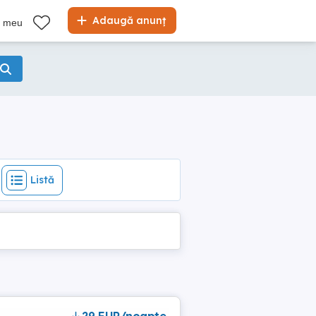
Listă
Adaugă anunț
l meu
Listă