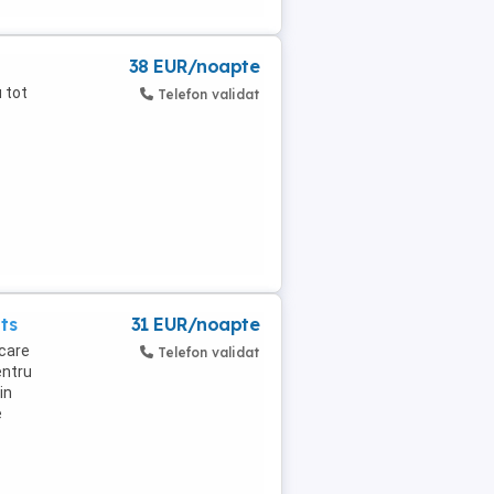
38 EUR/noapte
 tot
Telefon validat
ts
31 EUR/noapte
 care
Telefon validat
entru
in
e