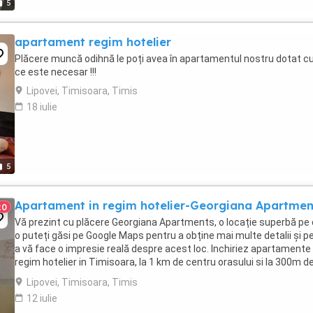
5
apartament regim hotelier
Plăcere muncă odihnă le poți avea în apartamentul nostru dotat cu
ce este necesar !!!
Lipovei, Timisoara, Timis
18 iulie
5
Apartament in regim hotelier-Georgiana Apartmen
20
Vă prezint cu plăcere Georgiana Apartments, o locație superbă pe
o puteți găsi pe Google Maps pentru a obține mai multe detalii și p
a vă face o impresie reală despre acest loc. Inchiriez apartamente 
regim hotelier in Timisoara, la 1 km de centru orasului si la 300m d
Iulius Mall Timisoara ...
Lipovei, Timisoara, Timis
12 iulie