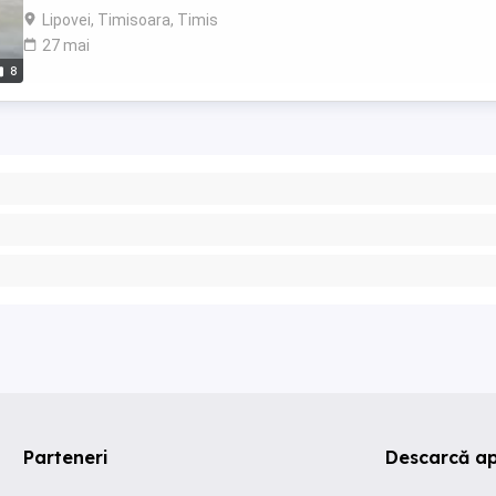
Town. Locația e la ...
Lipovei, Timisoara, Timis
27 mai
8
Parteneri
Descarcă ap