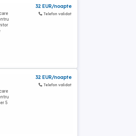
32 EUR/noapte
 care
Telefon validat
entru
mitor
e
32 EUR/noapte
Telefon validat
 care
entru
ier 5