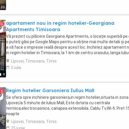
10
apartament nou in regim hotelier-Georgiana
21
Apartments Timisoara
Vă prezint cu plăcere Georgiana Apartments, o locație superbă pe
o puteți găsi pe Google Maps pentru a obține mai multe detalii și p
a vă face o impresie reală despre acest loc. Inchiriez apartament 
in regim hotelier in Timisoara, la 1 km de centru orasului, langa Iuliu
Town. Locația ...
Lipovei, Timisoara, Timis
5 iulie
9
Regim hotelier Garsoniera Iulius Mall
1
Se ofera spre inchiriere garsoniera,in regim hotelier,situata in zona
Lipovei,la 5 minute de Iulius Mall, Este dotata cu centrala
termica,electrocasnice, canapea extensibila. Cablu Tv,Wi-fi. Pret 1
noapte
Lipovei, Timisoara, Timis
25 iunie