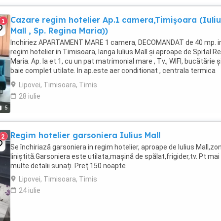
Cazare regim hotelier Ap.1 camera,Timișoara (Iuliu
1
Mall , Sp. Regina Maria))
Inchiriez APARTAMENT MARE 1 camera, DECOMANDAT de 40 mp. i
regim hotelier in Timisoara, langa Iulius Mall și aproape de Spital R
Maria. Ap. la et.1, cu un pat matrimonial mare , Tv., WIFI, bucătărie ș
baie complet utilate. In ap.este aer conditionat , centrala termica
proprie. Se pot caza 2 persoane.La ...
Lipovei, Timisoara, Timis
28 iulie
5
Regim hotelier garsoniera Iulius Mall
2
Se închiriază garsoniera in regim hotelier, aproape de Iulius Mall,zo
liniștită.Garsoniera este utilata,mașină de spălat,frigider,tv. Pt mai
multe detalii sunați. Preț 150 noapte
Lipovei, Timisoara, Timis
24 iulie