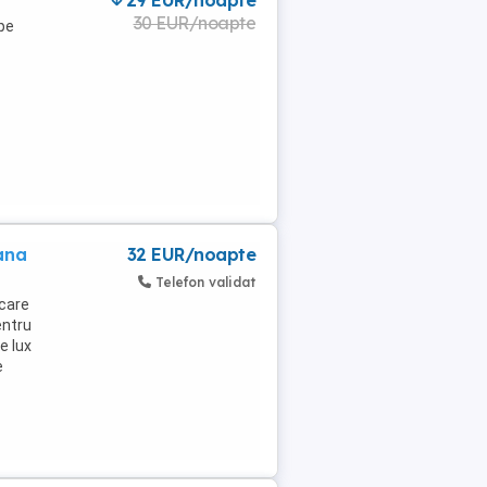
29 EUR/noapte
30 EUR/noapte
ape
ana
32 EUR/noapte
Telefon validat
 care
entru
e lux
e