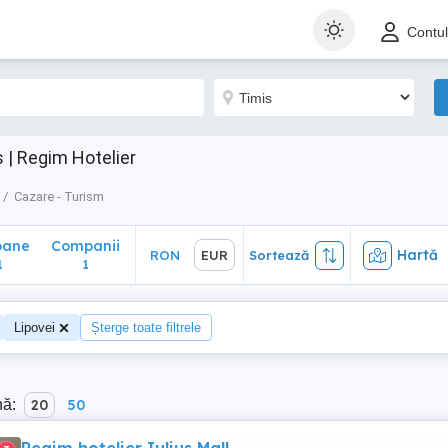
ane
Companii
Hartă
RON
EUR
Sortează
Contu
1
 | Regim Hotelier
Cazare - Turism
oane
Companii
Hartă
RON
EUR
Sortează
1
1
Lipovei
Șterge toate filtrele
nă:
20
50