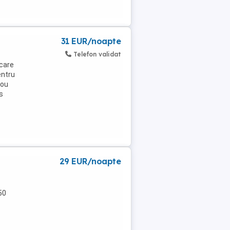
31 EUR/noapte
Telefon validat
 care
entru
nou
s
29 EUR/noapte
50