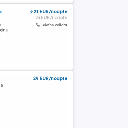
s
21 EUR/noapte
23 EUR/noapte
n
Telefon validat
egina
i
29 EUR/noapte
na