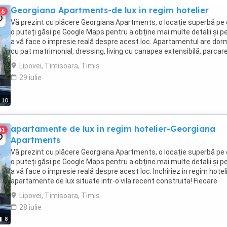
Georgiana Apartments-de lux in regim hotelier
16
Vă prezint cu plăcere Georgiana Apartments, o locație superbă pe
o puteți găsi pe Google Maps pentru a obține mai multe detalii și p
a vă face o impresie reală despre acest loc. Apartamentul are dor
cu pat matrimonial, dressing, living cu canapea extensibilă, parcar
privată, zonă liniștită. Situat ...
Lipovei, Timisoara, Timis
29 iulie
10
apartamente de lux in regim hotelier-Georgiana
41
Apartments
Vă prezint cu plăcere Georgiana Apartments, o locație superbă pe
o puteți găsi pe Google Maps pentru a obține mai multe detalii și p
a vă face o impresie reală despre acest loc. Inchiriez in regim hotel
apartamente de lux situate intr-o vila recent construita! Fiecare
apartament are ...
Lipovei, Timisoara, Timis
28 iulie
8