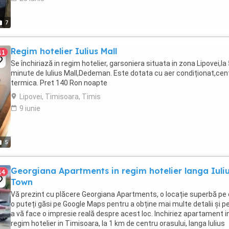
7
Regim hotelier Iulius Mall
11
Se închiriază in regim hotelier, garsoniera situata in zona Lipovei,la 
minute de Iulius Mall,Dedeman. Este dotata cu aer condiționat,cen
termica. Pret 140 Ron noapte
Lipovei, Timisoara, Timis
9 iunie
5
Georgiana Apartments in regim hotelier langa Iuli
14
Town
Vă prezint cu plăcere Georgiana Apartments, o locație superbă pe
o puteți găsi pe Google Maps pentru a obține mai multe detalii și p
a vă face o impresie reală despre acest loc. Inchiriez apartament i
regim hotelier in Timisoara, la 1 km de centru orasului, langa Iulius