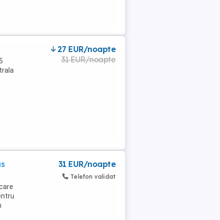
27 EUR/noapte
31 EUR/noapte
5
trala
us
31 EUR/noapte
Telefon validat
 care
entru
n