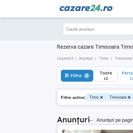
cazare
24
.ro
Toate
Perso
Filtre
3
12
11
Rezerva cazare Timisoara Timis
Cazare24
Anunțuri
Timis
Timisoara
Toate
Pers
Filtre
3
12
1
Filtre active:
Timis
Timisoara
Anunțuri
–
Anunțuri pe pagi