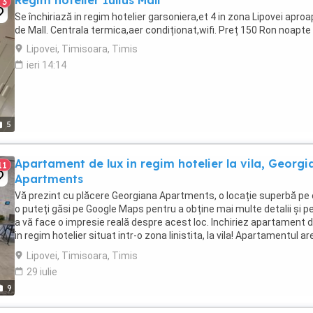
Regim hotelier Iulius Mall
3
Se închiriază in regim hotelier garsoniera,et 4 in zona Lipovei apro
de Mall. Centrala termica,aer condiționat,wifi. Preț 150 Ron noapte
Lipovei, Timisoara, Timis
ieri 14:14
5
Apartament de lux in regim hotelier la vila, Georgi
11
Apartments
Vă prezint cu plăcere Georgiana Apartments, o locație superbă pe
o puteți găsi pe Google Maps pentru a obține mai multe detalii și p
a vă face o impresie reală despre acest loc. Inchiriez apartament d
in regim hotelier situat intr-o zona linistita, la vila! Apartamentul ar
dormitor ...
Lipovei, Timisoara, Timis
29 iulie
9