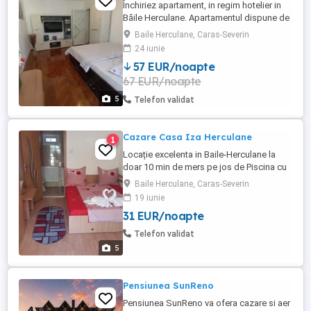
Închiriez apartament, in regim hotelier in
Băile Herculane. Apartamentul dispune de
2 camere, hol, baie, bucatarie și balcon.
Baile Herculane, Caras-Severin
Apartamentul este complet utilat cu wi-fi
24 iunie
inclus,aer conditionat . Menționez faptul
57 EUR/noapte
ca in fata blocului sunt magazine
67 EUR/noapte
alimentare , la 2 minute distanță terase si
barurui , stația ...
5
Telefon validat
Cazare Casa Iza Herculane
1
Locație excelenta in Baile-Herculane la
doar 10 min de mers pe jos de Piscina cu
apa termala "La Mâțu" și ștrandul
Baile Herculane, Caras-Severin
Thermae D'Olympia, 25 min fata de centrul
19 iunie
nou al stațiunii, terase, parc și ștrandul
31 EUR/noapte
Sara S'ons. Casa Iza este locul perfect
pentru relaxare in familie sau cu prietenii.
Telefon validat
Oferim cazare în ...
5
Pensiunea SunReno
Pensiunea SunReno va ofera cazare si aer