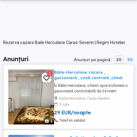
Rezerva cazare Baile Herculane Caras-Severin | Regim Hotelier
Anunțuri
20
50
Anunțuri pe pagină:
Băile-Herculane cazare ,
1
garsonieră , zonă centrală ,climă
În Băile Herculane, oferim spre închiriere o
garsonieră confortabilă de 24 metri
pătrați, perfectă pentru o persoană , o
Baile Herculane, Caras-Severin
familie sau un cuplu. Aceasta dispune de
5 iulie
o baie modernă și o bucătărie complet
29 EUR/noapte
utilată, ideală pentru prepararea mesei în
confortul propriei locuințe. Printre dotările
Telefon validat
5
garsonierei ...