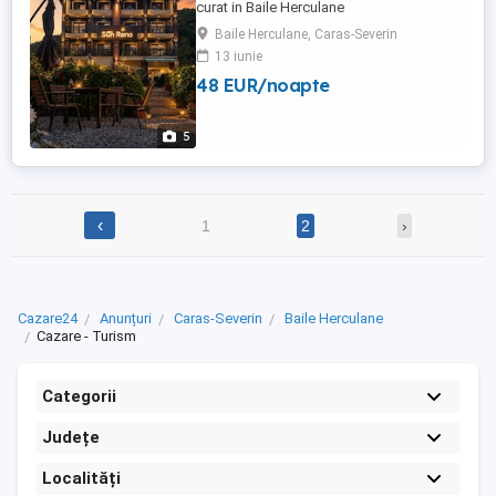
curat in Baile Herculane
Baile Herculane, Caras-Severin
13 iunie
48 EUR/noapte
5
‹
1
2
›
Cazare24
Anunțuri
Caras-Severin
Baile Herculane
Cazare - Turism
Categorii
Județe
Localități