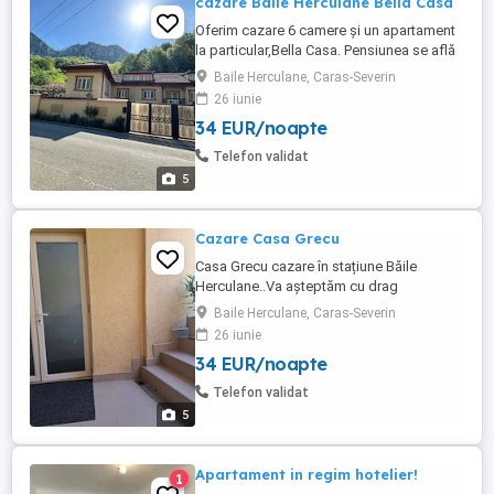
cazare Baile Herculane Bella Casa
Oferim cazare 6 camere și un apartament
la particular,Bella Casa. Pensiunea se află
in apropierea centrului nou,zona UGSR ,la
Baile Herculane, Caras-Severin
doar 5 minute de mers pe jos până în
26 iunie
parcul Vicol și hotelurile cunoscute și în
34 EUR/noapte
apropierea bazinului terminal La MATU. Vă
oferim spațiu verde,spațiu de joacă
Telefon validat
,spațiul special ...
5
Cazare Casa Grecu
Casa Grecu cazare în stațiune Băile
Herculane..Va așteptăm cu drag
Baile Herculane, Caras-Severin
26 iunie
34 EUR/noapte
Telefon validat
5
Apartament in regim hotelier!
1