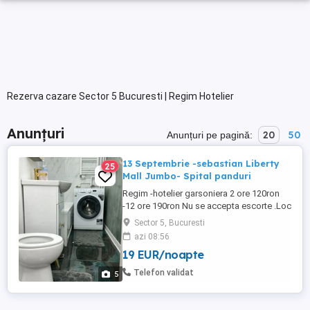
Rezerva cazare Sector 5 Bucuresti | Regim Hotelier
Anunțuri
20
50
Anunțuri pe pagină:
13 Septembrie -sebastian Liberty
25
Mall Jumbo- Spital panduri
Regim -hotelier garsoniera 2 ore 120ron
-12 ore 190ron Nu se accepta escorte .Loc
parcare TOTUL NOU
Sector 5, Bucuresti
azi 08:56
19 EUR/noapte
Telefon validat
5