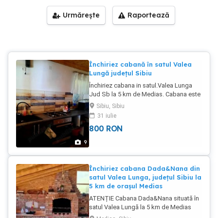
Urmărește
Raportează
Închiriez cabană în satul Valea
Lungă județul Sibiu
Închiriez cabana in satul.Valea Lunga
Jud Sb la 5 km de Medias. Cabana este
compusa din 3 dormitoare:având TV,
Sibiu, Sibiu
wi-fi ,1 living de 40 m, 1 baie, hol
31 iulie
,bucătărie dotata cu frigider,cuptor cu
800
RON
microunde, plita ,cuptor pe gaz ,veselă.
Facilitati: foisor,terasa,zona de servit
9
masa in aer liber, gratar, ceaun, toaleta ,
dus exterior,loc de joaca,piscina.
Peisaje naturale: padure, dealuri.
Închiriez cabana Dada&Nana din
Caracteristici:locatie spațioasă ideala pt
satul Valea Lunga, județul Sibiu la
familii,zona foarte linistita. Pret 800ron
5 km de orașul Medias
noapte cabana. Pentru închiriere si mai
ATENȚIE Cabana Dada&Nana situată în
multe detalii va stam la dispoziție
satul Valea Lungă la 5 km de Medias
județul Sibiu Pentru detalii vă așteptăm