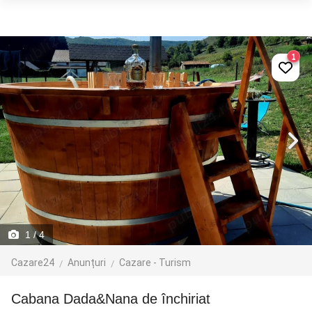
1
1
/ 4
Cazare24
Anunțuri
Cazare - Turism
Cabana Dada&Nana de închiriat