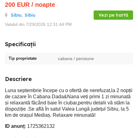
200
EUR
/ noapte
Sibiu
,
Sibiu
Vezi pe hartă
Valabil din 7/29/2026 12:31:44 PM
Specificații
Tip proprietate
cabana / pensiune
Descriere
Luna septembrie începe cu o ofertă de nerefuzat,la 2 nopții
de cazare în Cabana Dada&Nana veți primi 1 zi minunată
și relaxantă făcând baie în ciubar,pentru detalii vă stăm la
dispoziție .Se află în satul Valea Lungă județul Sibiu, la 5
km de orașul Mediaș. Relaxare minunată!
ID anunț
: 1725362132