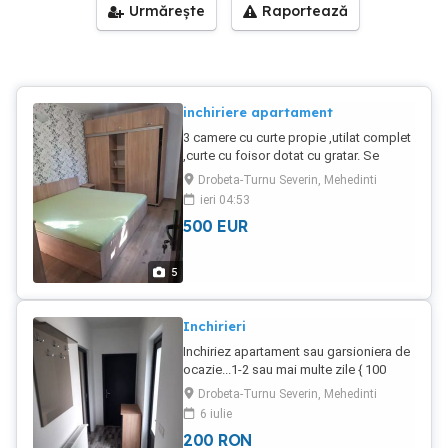
Urmărește
Raportează
inchiriere apartament
3 camere cu curte propie ,utilat complet
,curte cu foisor dotat cu gratar. Se
inchiriaza si la firme
Drobeta-Turnu Severin, Mehedinti
ieri 04:53
500
EUR
5
Inchirieri
Inchiriez apartament sau garsioniera de
ocazie...1-2 sau mai multe zile { 100
lei/zi-garsionera} {200 lei /zi-
Drobeta-Turnu Severin, Mehedinti
apartament} Dotari corespunzatoare.
6 iulie
200
RON