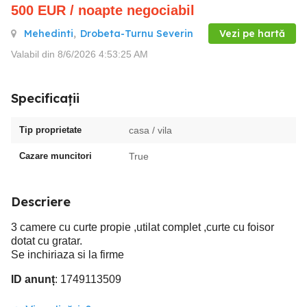
500
EUR
/ noapte negociabil
Mehedinti
,
Drobeta-Turnu Severin
Vezi pe hartă
Valabil din 8/6/2026 4:53:25 AM
Specificații
Tip proprietate
casa / vila
Cazare muncitori
True
Descriere
3 camere cu curte propie ,utilat complet ,curte cu foisor
dotat cu gratar.
Se inchiriaza si la firme
ID anunț
: 1749113509