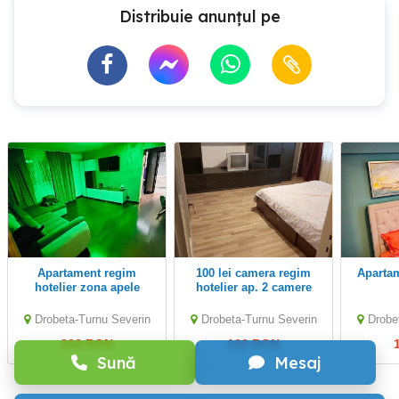
Distribuie anunțul pe
Apartament regim
100 lei camera regim
Apartament Alex regim
hotelier zona apele
hotelier ap. 2 camere
romane
Drobeta-Turnu Severin
Drobeta-Turnu Severin
Drobe
200 RON
100 RON
Sună
Mesaj