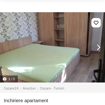
1
/ 5
Cazare24
Anunțuri
Cazare - Turism
inchiriere apartament