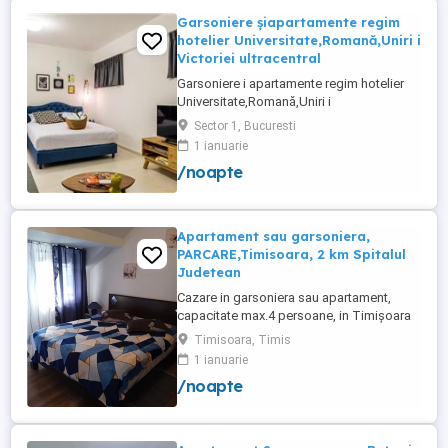
Garsoniere șiapartamente regim
hotelier Universitate,Romană,Uniri i
Victoriei ultracentral
Garsoniere i apartamente regim hotelier
Universitate,Romană,Uniri i
Victoriei,renovate recent i utilate complet.
Sector 1, Bucuresti
Preț: De la 120-200 lei pentru 3 ore Preț
1 ianuarie
garsoniere 120-200 lei pentru noapte Preț
/noapte
apartamente 200-300 lei pentru noapte
Cazare muncitori
Apartament sau garsoniera,
PARCARE,Timisoara, 2 km Spitalul
Judetean
Cazare in garsoniera sau apartament,
capacitate max.4 persoane, in Timișoara
la 2 km de Spitalul Judetean. (la doua
Timisoara, Timis
strazi)de zona Calea Buziasului
1 ianuarie
Lic.Electrotimis si la 2 km de Mosnita
/noapte
Noua Centura. PARCARE. Situat la et.1 al
unui imobil, pat simplu sau matrimonial ,tv
+wifi , frigider, mașină spălat, ...