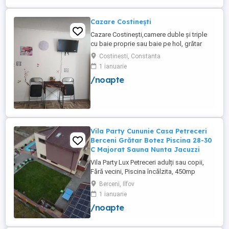
Cazare Costinești
Cazare Costinești,camere duble și triple
cu baie proprie sau baie pe hol, grătar
frigider curte,parcare proprie , prețuri
Costinesti, Constanta
începând de la 150 lei pe noapte,telefon
1 ianuarie
/noapte
Vila Party Cununie Casa Petreceri
Berceni Grătar Botez Piscina 28-30
C Majorat Sauna Nunta Jacuzzi
Vila Party Lux Petreceri adulți sau copii,
Fără vecini, Piscina încălzita, 450mp
S+P+2E lângă București ( Berceni- Ilfov) ,
Berceni, Ilfov
asfalt, Uber Bolt ,pentru cazare regim
1 ianuarie
hotelier, petreceri copii, pool party 30 ,
/noapte
onomastici , nunti , botezuri, team building
, filmări , ședințe foto, clipuri video, pool
party, ...