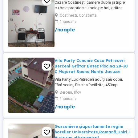
Cazare Costinești,camere duble și triple
cu baie proprie sau baie pe hol, grătar
frigider curte,parcare proprie , prețuri
Costinesti, Constanta
începând de la 150 lei pe noapte,telefon
1 ianuarie
/noapte
Vila Party Cununie Casa Petreceri
Berceni Grătar Botez Piscina 28-30
C Majorat Sauna Nunta Jacuzzi
Vila Party Lux Petreceri adulți sau copii,
Fără vecini, Piscina încălzita, 450mp
S+P+2E lângă București ( Berceni- Ilfov) ,
Berceni, Ilfov
asfalt, Uber Bolt ,pentru cazare regim
1 ianuarie
hotelier, petreceri copii, pool party 30 ,
/noapte
onomastici , nunti , botezuri, team building
, filmări , ședințe foto, clipuri video, pool
party, ...
Garsoniere șiapartamente regim
hotelier Universitate,Romană,Uniri i
Victoriei ultracentral