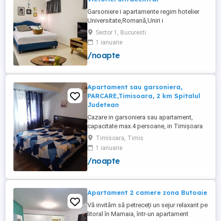
Garsoniere i apartamente regim hotelier
Universitate,Romană,Uniri i
Victoriei,renovate recent i utilate complet.
Sector 1, Bucuresti
Preț: De la 120-200 lei pentru 3 ore Preț
1 ianuarie
garsoniere 120-200 lei pentru noapte Preț
/noapte
apartamente 200-300 lei pentru noapte
Cazare muncitori
Apartament sau garsoniera,
PARCARE,Timisoara, 2 km Spitalul
Judetean
Cazare in garsoniera sau apartament,
capacitate max.4 persoane, in Timișoara
la 2 km de Spitalul Judetean. (la doua
Timisoara, Timis
strazi)de zona Calea Buziasului
1 ianuarie
Lic.Electrotimis si la 2 km de Mosnita
/noapte
Noua Centura. PARCARE. Situat la et.1 al
unui imobil, pat simplu sau matrimonial ,tv
+wifi , frigider, mașină spălat, ...
Apartament 2 camere zona Butoaie
Vă invităm să petreceți un sejur relaxant pe
litoral în Mamaia, într-un apartament