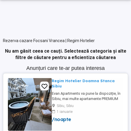
Rezerva cazare Focsani Vrancea | Regim Hotelier
Nu am găsit ceea ce cauți.
Selectează categoria și alte
filtre de căutare pentru a eficientiza căutarea
Anunțuri care te-ar putea interesa
Regim Hotelier Doamna Stanca
Sibiu
Evan Apartments va pune la dispoziție, în
Sibiu, mai multe apartamente PREMIUM
pentru cazare în regim hotelier.
Sibiu, Sibiu
Apartamentele sunt complet mobilate și
1 ianuarie
utilate(veselă, lenjerii, prosoape, apă suc,
/noapte
cafea, toy box-uri pentru copii și PS4 cu
jocuri). Prețul pe noapte diferă în funcție
de mărimea fiecărui ...