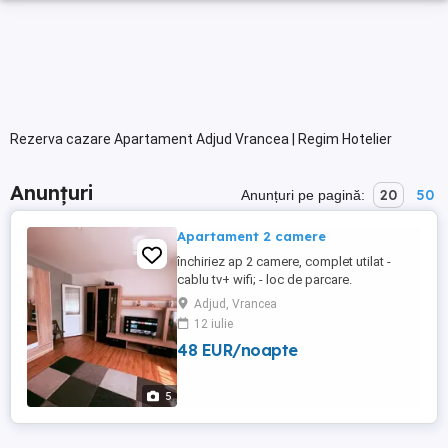
Rezerva cazare Apartament Adjud Vrancea | Regim Hotelier
Anunțuri
20
50
Anunțuri pe pagină:
Apartament 2 camere
închiriez ap 2 camere, complet utilat -
cablu tv+ wifi; - loc de parcare.
Adjud, Vrancea
12 iulie
48 EUR/noapte
5