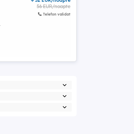
52 EUR/noapte
56 EUR/noapte
Telefon validat
.