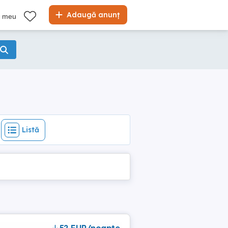
Listă
Adaugă anunț
l meu
Listă