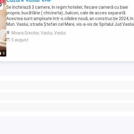
Cazare Vaslui VMP
1
Se închiriază 3 camere, în regim hotelier, fiecare cameră cu baie
proprie, bucătărie ( chicineta) , balcon, cale de acces separată.
Acestea sunt amplsate într-o clădire nouă, an construcție 2024, în
Mun. Vaslui, strada Ștefan cel Mare, vis-a-vis de Spitalul Jud.Vaslui
Prețul este de 275 zi. pt.1 ...
Moara Grecilor, Vaslui, Vaslui
5 august
5