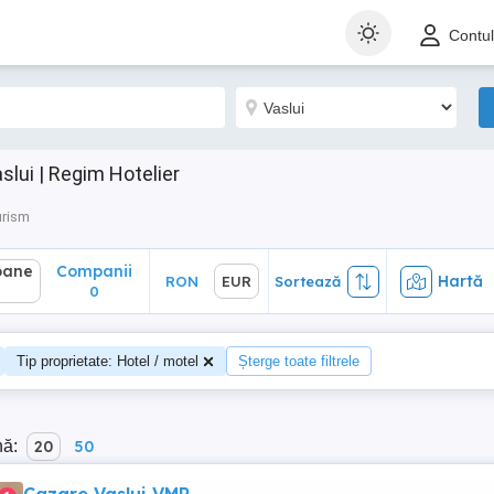
ane
Companii
Hartă
RON
EUR
Sortează
Contu
0
slui | Regim Hotelier
urism
oane
Companii
Hartă
RON
EUR
Sortează
0
Tip proprietate: Hotel / motel
Șterge toate filtrele
nă:
20
50