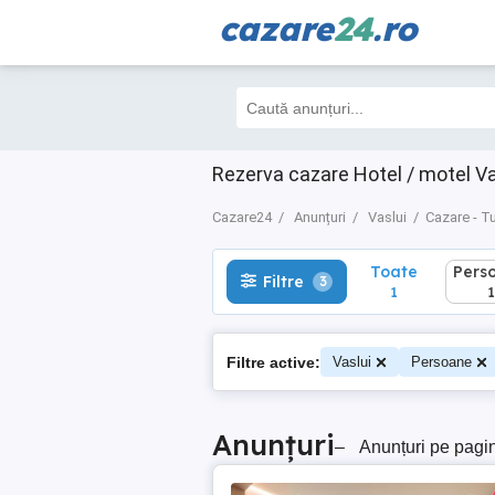
cazare
24
.ro
Toate
Perso
Filtre
3
1
1
Rezerva cazare Hotel / motel Va
Cazare24
Anunțuri
Vaslui
Cazare - T
Toate
Pers
Filtre
3
1
1
Filtre active:
Vaslui
Persoane
Anunțuri
–
Anunțuri pe pagi