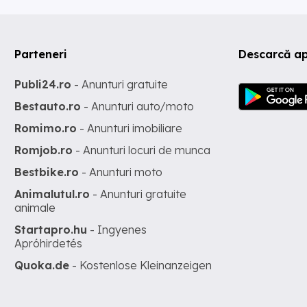
Parteneri
Descarcă ap
Publi24.ro
- Anunturi gratuite
Bestauto.ro
- Anunturi auto/moto
Romimo.ro
- Anunturi imobiliare
Romjob.ro
- Anunturi locuri de munca
Bestbike.ro
- Anunturi moto
Animalutul.ro
- Anunturi gratuite
animale
Startapro.hu
- Ingyenes
Apróhirdetés
Quoka.de
- Kostenlose Kleinanzeigen