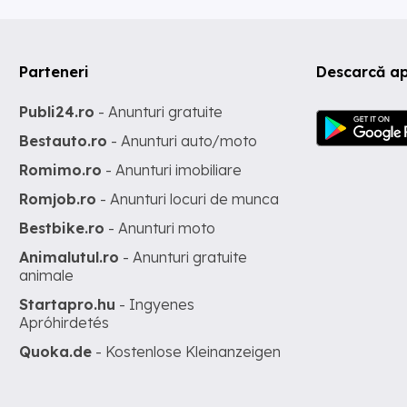
Parteneri
Descarcă ap
Publi24.ro
- Anunturi gratuite
Bestauto.ro
- Anunturi auto/moto
Romimo.ro
- Anunturi imobiliare
Romjob.ro
- Anunturi locuri de munca
Bestbike.ro
- Anunturi moto
Animalutul.ro
- Anunturi gratuite
animale
Startapro.hu
- Ingyenes
Apróhirdetés
Quoka.de
- Kostenlose Kleinanzeigen