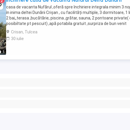
închiriere casa de vacanta Nufărul Delta Dunării
2
casa de vacanta Nufărul ,oferă spre închiriere integrala minim 3 nop
în inima deltei Dunării Crișan , cu facilități multiple, 3 dormitoare, 1 l
2 bai,,terasa ,bucătărie, piscina ,grătar, sauna, 2 pontoane private(
posibiltate pt pescuit) ,apă potabila gratuit ,surpriza de bun venit
,sucuri ...
Crisan, Tulcea
30 iulie
5