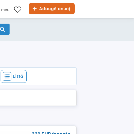
Listă
Adaugă anunț
l meu
Listă