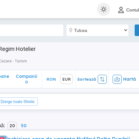
ane
Companii
Hartă
RON
EUR
Sortează
Contu
0
Regim Hotelier
Cazare - Turism
oane
Companii
Hartă
RON
EUR
Sortează
0
Șterge toate filtrele
nă:
20
50