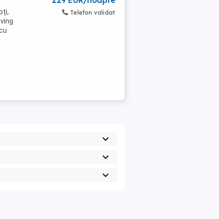
229 EUR/noapte
ți,
Telefon validat
iving
 cu