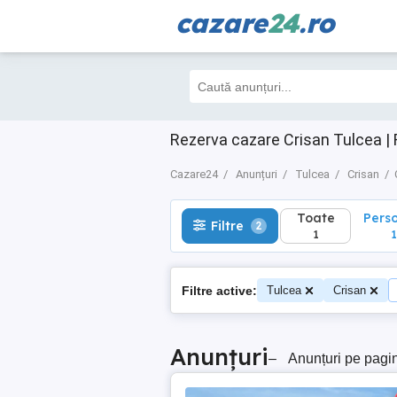
cazare
24
.ro
Toate
Perso
Filtre
2
1
1
Rezerva cazare Crisan Tulcea | 
Cazare24
Anunțuri
Tulcea
Crisan
Toate
Pers
Filtre
2
1
1
Filtre active:
Tulcea
Crisan
Anunțuri
–
Anunțuri pe pagi