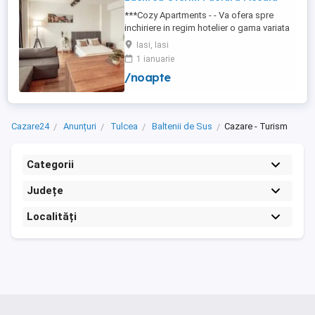
***Cozy Apartments - - Va ofera spre
inchiriere in regim hotelier o gama variata
de apartamente si garsoniere situate in
Iasi, Iasi
puncte cheie ale orasului doar in
1 ianuarie
complexe rezidentiale noi: *Zona Palas
/noapte
Mall - Centru - Complex Lazar Residence;
*Zona Palas Mall - Centru Complex Q
Residence; *Zona Palas Mall - ...
Cazare24
Anunțuri
Tulcea
Baltenii de Sus
Cazare - Turism
Categorii
Județe
Localități