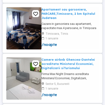
Apartament sau garsoniera,
PARCARE,Timisoara, 2 km Spitalul
Judetean
Cazare in garsoniera sau apartament,
capacitate max.4 persoane, in Timișoara
la 2 km de Spitalul Judetean. (la doua
Timisoara, Timis
strazi)de zona Calea Buziasului
1 ianuarie
Lic.Electrotimis si la 2 km de Mosnita
/noapte
Noua Centura. PARCARE. Situat la et.1 al
unui imobil, pat simplu sau matrimonial ,tv
+wifi , frigider, mașină spălat, ...
Camere airbnb Ghencea-Dantelei
acreditata Ministerul Economiei,
Digitalizarii siTurismului
Firma Max Night Dreams acreditata
Ministerul Economiei, Digitalizarii,
Antreprenoriatului si Turismului închiriază
Sector 5, Bucuresti
in regim hotelier in zona Drumul Taberei -
1 ianuarie
Ghencea diferite tipuri de camere Camera
/noapte
single cu o suprafață totală de 16mp
150ei 3ore , 170lei noapte Camera dublă
cu o suprafață totală de ...