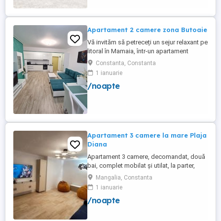
14 locuri in 7 camere ...
Apartament 2 camere zona Butoaie
Vă invităm să petreceți un sejur relaxant pe
litoral în Mamaia, într-un apartament
modern, situat în complexul Moonlight,
Constanta, Constanta
Residence, zona centrală una dintre cele
1 ianuarie
mai căutate locații din stațiune. Locație
/noapte
excelentă la doar câțiva pași de plajă,
restaurante, cluburi și puncte de atracție.
Etaj 8 ...
Apartament 3 camere la mare Plaja
Diana
Apartament 3 camere, decomandat, două
bai, complet mobilat și utilat, la parter,
foarte aproape de plajă și are două locuri
Mangalia, Constanta
de parcare. Apartamentul renovat recent și
1 ianuarie
dispune de toate dotările necesare pentru
/noapte
un concediu reușit la malul mării (aer
condiționat, TV în fiecare cameră, mașină
de spălat, ...