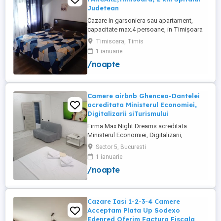
Judetean
Cazare in garsoniera sau apartament,
capacitate max.4 persoane, in Timișoara
la 2 km de Spitalul Judetean. (la doua
Timisoara, Timis
strazi)de zona Calea Buziasului
1 ianuarie
Lic.Electrotimis si la 2 km de Mosnita
/noapte
Noua Centura. PARCARE. Situat la et.1 al
unui imobil, pat simplu sau matrimonial ,tv
+wifi , frigider, mașină spălat, ...
Camere airbnb Ghencea-Dantelei
acreditata Ministerul Economiei,
Digitalizarii siTurismului
Firma Max Night Dreams acreditata
Ministerul Economiei, Digitalizarii,
Antreprenoriatului si Turismului închiriază
Sector 5, Bucuresti
in regim hotelier in zona Drumul Taberei -
1 ianuarie
Ghencea diferite tipuri de camere Camera
/noapte
single cu o suprafață totală de 16mp
150ei 3ore , 170lei noapte Camera dublă
cu o suprafață totală de ...
Cazare Iasi 1-2-3-4 Camere
Acceptam Plata Up Sodexo
Edenred Oferim Factura Fiscala