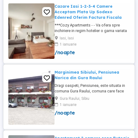
Cazare Iasi 1-2-3-4 Camere
Acceptam Plata Up Sodexo
Edenred Oferim Factura Fiscala
***Cozy Apartments - - Va ofera spre
inchiriere in regim hotelier o gama variata
de apartamente si garsoniere situate in
Iasi, Iasi
puncte cheie ale orasului doar in
1 ianuarie
complexe rezidentiale noi: *Zona Palas
/noapte
Mall - Centru - Complex Lazar Residence;
*Zona Palas Mall - Centru Complex Q
Residence; *Zona Palas Mall - ...
Marginimea Sibiului, Pensiunea
Norica din Gura Raului
Dragi oaspeti, Pensiunea, este situata in
comuna Gura Raului, comuna care face
parte din salba celor mai vechi, frumoase
Gura Raului, Sibiu
si instarite asezari ce alcatuiesc
1 ianuarie
Marginimea Sibiului, la 18 km de Sibiu in
/noapte
directia Sebes (Cristian, Orlat, Gura
Raului). Pentru cazare va stau la dispozitie
14 locuri in 7 camere ...