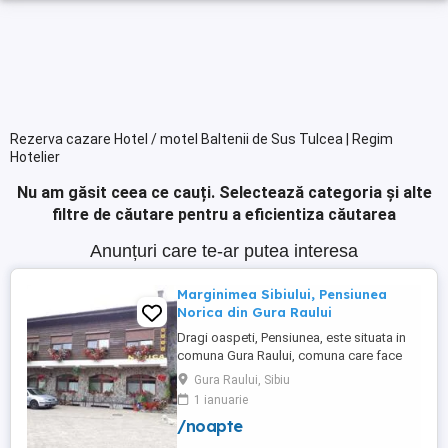
Rezerva cazare Hotel / motel Baltenii de Sus Tulcea | Regim
Hotelier
Nu am găsit ceea ce cauți.
Selectează categoria și alte
filtre de căutare pentru a eficientiza căutarea
Anunțuri care te-ar putea interesa
Marginimea Sibiului, Pensiunea
Norica din Gura Raului
Dragi oaspeti, Pensiunea, este situata in
comuna Gura Raului, comuna care face
parte din salba celor mai vechi, frumoase
Gura Raului, Sibiu
si instarite asezari ce alcatuiesc
1 ianuarie
Marginimea Sibiului, la 18 km de Sibiu in
/noapte
directia Sebes (Cristian, Orlat, Gura
Raului). Pentru cazare va stau la dispozitie