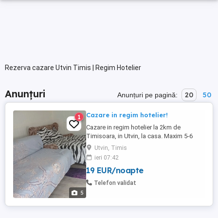
Rezerva cazare Utvin Timis | Regim Hotelier
Anunțuri
20
50
Anunțuri pe pagină:
Cazare in regim hotelier!
1
Cazare in regim hotelier la 2km de
Timisoara, in Utvin, la casa. Maxim 5-6
persoane. Dormitor, bucatarie si baie. 50
Utvin, Timis
lei de persoană pe noapte.
ieri 07:42
19 EUR/noapte
Telefon validat
5