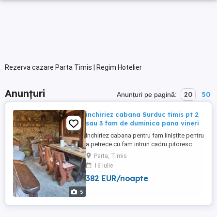
Rezerva cazare Parta Timis | Regim Hotelier
Anunțuri
20
50
Anunțuri pe pagină:
inchiriez cabana Surduc timis pt 2
sau 3 fam de duminica pana vineri
Inchiriez cabana pentru fam liniștite pentru
a petrece cu fam intrun cadru pitoresc
,activități pescuit plimbări cu barca ,plaja
Parta, Timis
baie toate din curtea proprietății
16 iulie
382 EUR/noapte
5