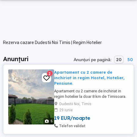
Rezerva cazare Dudestii Noi Timis | Regim Hotelier
Anunțuri
20
50
Anunțuri pe pagină:
Apartament cu 2 camere de
2
inchiriat in regim Hostel, Hotelier,
Pensiune.
Apartament cu 2 camere de inchiriat in
regim hotelier la doar 8 km de Timisoara.
La proprietate gasiti toate conditile de
Dudestii Noi, Timis
care aveti nevoie, loc de parcare asigurat,
29 iunie
curte + parc generos. Pretul este 99 lei zi
19 EUR/noapte
Se poate inchiria si 1 singura zi. Netflix
5
ON. Va asteptam cu drag.
Telefon validat