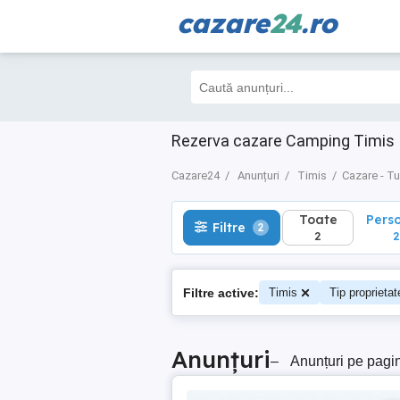
cazare
24
.ro
Toate
Perso
Filtre
2
2
2
Rezerva cazare Camping Timis |
Cazare24
Anunțuri
Timis
Cazare - T
Toate
Pers
Filtre
2
2
2
Filtre active:
Timis
Tip proprieta
Anunțuri
–
Anunțuri pe pagi