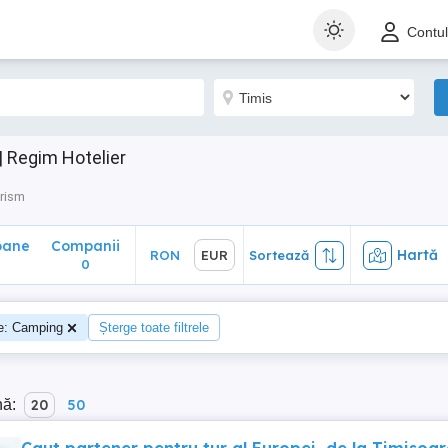
ane
Companii
Hartă
RON
EUR
Sortează
Contu
0
 Regim Hotelier
urism
oane
Companii
Hartă
RON
EUR
Sortează
0
te: Camping
Șterge toate filtrele
nă:
20
50