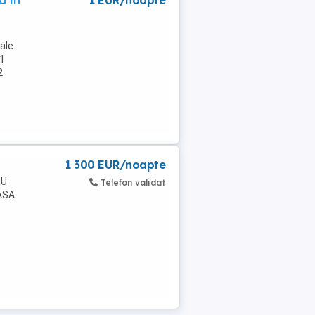
a in
1 EUR/noapte
iale
 1
2
1 300 EUR/noapte
RU
Telefon validat
ASA