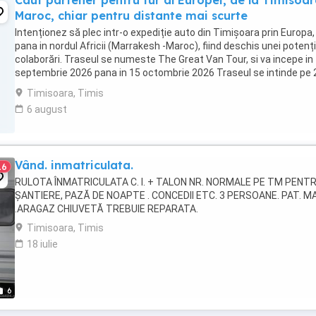
Caut partener pentru tur al Europei, de la Timisoar
Maroc, chiar pentru distante mai scurte
Intenționez să plec intr-o expediție auto din Timișoara prin Europa,
pana in nordul Africii (Marrakesh -Maroc), fiind deschis unei potenț
colaborări. Traseul se numeste The Great Van Tour, si va incepe in
septembrie 2026 pana in 15 octombrie 2026 Traseul se intinde pe 
continente, trece prin ...
Timisoara, Timis
6 august
Vând. inmatriculata.
16
RULOTA ÎNMATRICULATA C. I. + TALON NR. NORMALE PE TM PENT
ȘANTIERE, PAZĂ DE NOAPTE . CONCEDII ETC. 3 PERSOANE. PAT. M
.ARAGAZ CHIUVETĂ TREBUIE REPARATA.
Timisoara, Timis
18 iulie
6