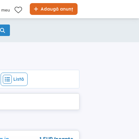
Listă
Adaugă anunț
l meu
Listă