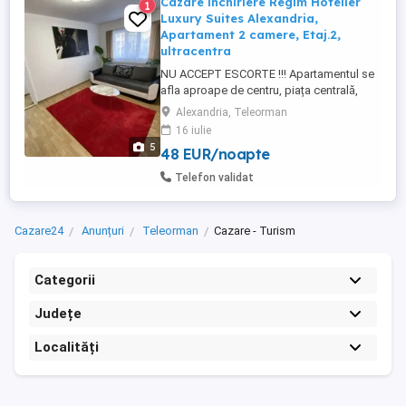
Cazare închiriere Regim Hotelier
1
Luxury Suites Alexandria,
Apartament 2 camere, Etaj.2,
ultracentra
NU ACCEPT ESCORTE !!! Apartamentul se
afla aproape de centru, piața centrală,
farmacii, Profi, Penny, Carrefour, Cinema.
Alexandria, Teleorman
Se poate închiria pe 24 ore cu suma de
16 iulie
250 lei sau pe 3 ore cu suma de 150 lei. -
5
48 EUR/noapte
Centrală proprie, -Frigider, -Mașină de
spălat, -Cuptor cu microunde, -Veselă
Telefon validat
completă și tacâmuri, -Fier ...
Cazare24
Anunțuri
Teleorman
Cazare - Turism
Categorii
Județe
Localități