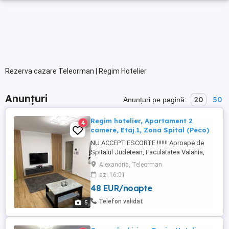
Rezerva cazare Teleorman | Regim Hotelier
Anunțuri
20
50
Anunțuri pe pagină:
Regim hotelier, Apartament 2
4
camere, Etaj.1, Zona Spital (Peco)
NU ACCEPT ESCORTE !!!!!!! Aproape de
Spitalul Judetean, Faculatatea Valahia,
Piata, Farmacie, Profi si magazine Non-
Alexandria, Teleorman
Stop. Se poate inchiria pe 24 ore cu suma
azi 16:01
de 250 lei sau pe 3 ore cu suma de 150 lei.
48 EUR/noapte
-Centrala proprie. -Frigider. -Masina de
spălat. -Cuptor cu microunde. -Vesela
Telefon validat
5
completa noua ...