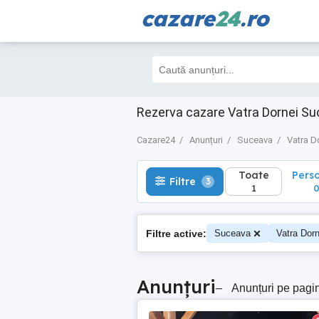
cazare
24
.ro
Toate
Perso
Filtre
3
1
0
Rezerva cazare Vatra Dornei Su
Cazare24
Anunțuri
Suceava
Vatra D
Toate
Pers
Filtre
3
1
Filtre active:
Suceava
Vatra Dorn
Anunțuri
–
Anunțuri pe pagi