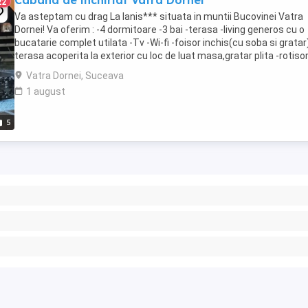
Cabana de inchiriat Vatra Dornei
22
Va asteptam cu drag La Ianis*** situata in muntii Bucovinei Vatra
Dornei! Va oferim : -4 dormitoare -3 bai -terasa -living generos cu o
bucatarie complet utilata -Tv -Wi-fi -foisor inchis(cu soba si gratar)
terasa acoperita la exterior cu loc de luat masa,gratar plita -rotisor
ceaun -disc -vatra ...
Vatra Dornei, Suceava
1 august
5