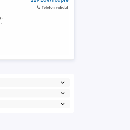
229 EUR/noapte
Telefon validat
 -
 -