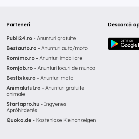
Parteneri
Descarcă ap
Publi24.ro
- Anunturi gratuite
Bestauto.ro
- Anunturi auto/moto
Romimo.ro
- Anunturi imobiliare
Romjob.ro
- Anunturi locuri de munca
Bestbike.ro
- Anunturi moto
Animalutul.ro
- Anunturi gratuite
animale
Startapro.hu
- Ingyenes
Apróhirdetés
Quoka.de
- Kostenlose Kleinanzeigen