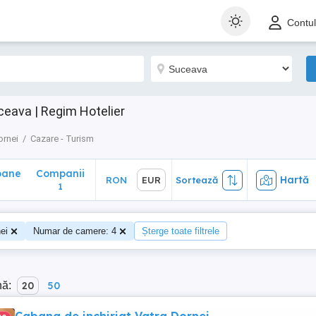
ane
Companii
Hartă
RON
EUR
Sortează
Contu
1
ceava | Regim Hotelier
ornei
Cazare - Turism
oane
Companii
Hartă
RON
EUR
Sortează
0
1
ei
Numar de camere: 4
Șterge toate filtrele
nă:
20
50