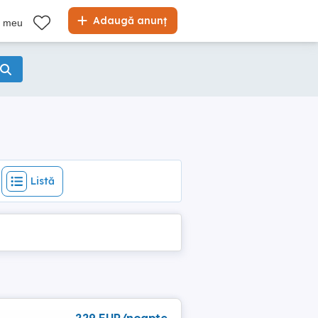
Listă
Adaugă anunț
l meu
Listă