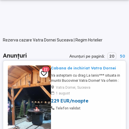
Rezerva cazare Vatra Dornei Suceava | Regim Hotelier
Anunțuri
20
50
Anunțuri pe pagină:
Cabana de inchiriat Vatra Dornei
22
Va asteptam cu drag La Ianis*** situata in
muntii Bucovinei Vatra Dornei! Va oferim :
-4 dormitoare -3 bai -terasa -living generos
Vatra Dornei, Suceava
cu o bucatarie complet utilata -Tv -Wi-fi -
1 august
foisor inchis(cu soba si gratar) -terasa
229 EUR/noapte
acoperita la exterior cu loc de luat
masa,gratar plita -rotisor -ceaun -disc -
Telefon validat
vatra ...