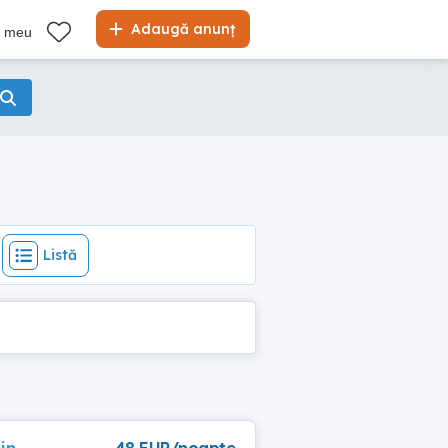
Listă
Adaugă anunț
l meu
Listă