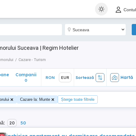
ane
Companii
Hartă
RON
EUR
Sortează
Contu
0
orului Suceava | Regim Hotelier
morului
Cazare - Turism
oane
Companii
Hartă
RON
EUR
Sortează
0
rului
Cazare la: Munte
Șterge toate filtrele
nă:
20
50