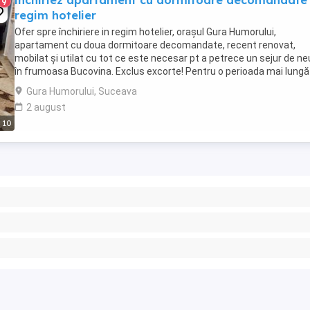
inchiriez apartament cu dormitoare decomandate 
9
regim hotelier
Ofer spre închiriere in regim hotelier, orașul Gura Humorului,
apartament cu doua dormitoare decomandate, recent renovat,
mobilat și utilat cu tot ce este necesar pt a petrece un sejur de ne
în frumoasa Bucovina. Exclus excorte! Pentru o perioada mai lungă
mai negociază.
Gura Humorului, Suceava
2 august
10