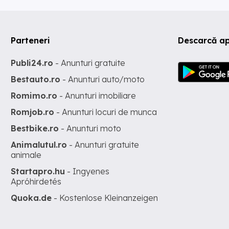
Parteneri
Descarcă ap
Publi24.ro
- Anunturi gratuite
Bestauto.ro
- Anunturi auto/moto
Romimo.ro
- Anunturi imobiliare
Romjob.ro
- Anunturi locuri de munca
Bestbike.ro
- Anunturi moto
Animalutul.ro
- Anunturi gratuite
animale
Startapro.hu
- Ingyenes
Apróhirdetés
Quoka.de
- Kostenlose Kleinanzeigen