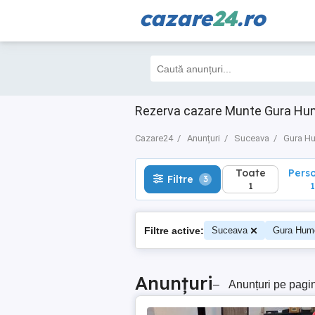
cazare
24
.ro
Toate
Perso
Filtre
3
1
1
Rezerva cazare Munte Gura Hum
Cazare24
Anunțuri
Suceava
Gura Hu
Toate
Pers
Filtre
3
1
1
Filtre active:
Suceava
Gura Humo
Anunțuri
–
Anunțuri pe pagi