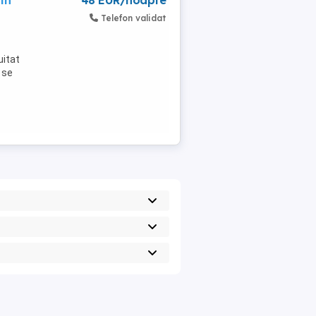
in
48 EUR/noapte
Telefon validat
uitat
 se