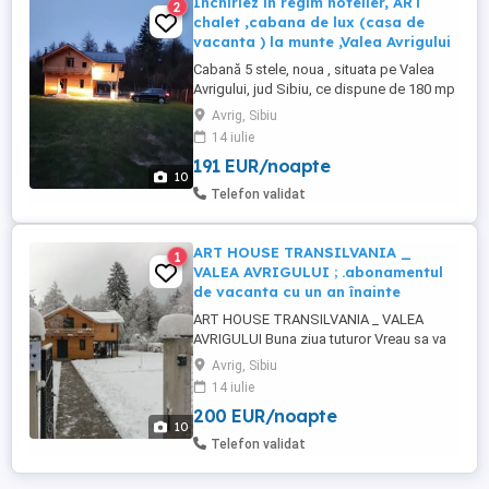
Inchiriez in regim hotelier, ART
2
chalet ,cabana de lux (casa de
vacanta ) la munte ,Valea Avrigului
Cabană 5 stele, noua , situata pe Valea
Avrigului, jud Sibiu, ce dispune de 180 mp
, distribuiti in 4 dormitoare duble , 3 bai ,
Avrig, Sibiu
living , bucătărie terasa exterioara, foișor
14 iulie
cu grătar , loc pt ceaun și foc de tabără
191 EUR/noapte
Cabană este complet echipata și dotată
10
cu absolut tot ce este necesar pentru a
Telefon validat
avea parte ...
ART HOUSE TRANSILVANIA _
1
VALEA AVRIGULUI ; .abonamentul
de vacanta cu un an înainte
ART HOUSE TRANSILVANIA _ VALEA
AVRIGULUI Buna ziua tuturor Vreau sa va
anunț, că începând cu 1 Sept 2024 ,
Avrig, Sibiu
implementam un sistem nou pt Romania ,
14 iulie
și anume ...abonamentul de vacanta cu un
200 EUR/noapte
an înainte Ce inseamna asta ? Asta
10
înseamnă că dvst puteți să vă alegeți o
Telefon validat
perioadă ...