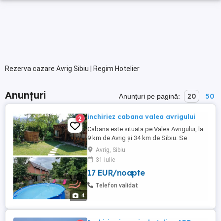
Rezerva cazare Avrig Sibiu | Regim Hotelier
Anunțuri
20
50
Anunțuri pe pagină:
inchiriez cabana valea avrigului
2
Cabana este situata pe Valea Avrigului, la
9 km de Avrig și 34 km de Sibiu. Se
inchiriază în mod integral pentru maximu
Avrig, Sibiu
de 12 persoane . Cabana are incalzire
31 iulie
centrala , boiler pentru apa calda si este
17 EUR/noapte
compusă din: -5 dormitoare . -un Living cu
canapea extensibila -2 Bai ; Bucătărie
Telefon validat
complet utilată ...
4