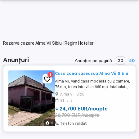
Rezerva cazare Alma Vii Sibiu | Regim Hotelier
Anunțuri
20
50
Anunțuri pe pagină:
Casa zona saseasca Alma Vii Sibiu
1
Alma Vii, vand casa modesta cu 2 camere,
75 mp, teren intravilan 660 mp. Intabulata,
acte la zi pt CVC, racordata la curent
Alma Vii, Sibiu
electric, internet si telefon detalii
31 iulie
suplimentare telefonic.
24,700 EUR/noapte
26,700 EUR/noapte
5
Telefon validat