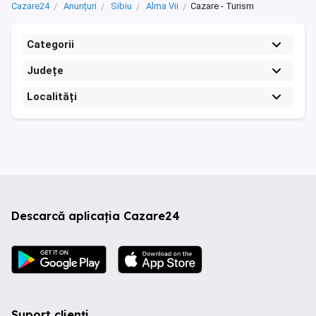
Cazare24
Anunțuri
Sibiu
Alma Vii
Cazare - Turism
Categorii
Județe
Localități
Descarcă aplicația Cazare24
Suport clienți