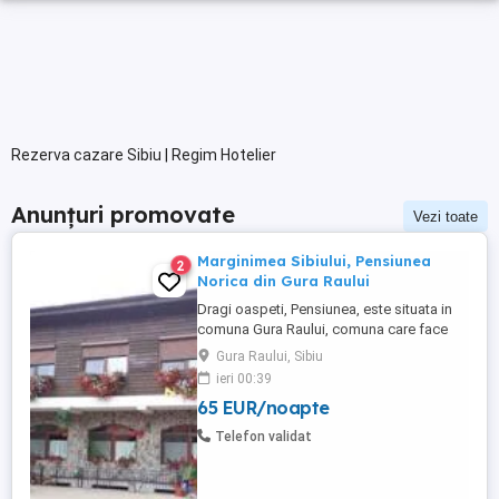
Rezerva cazare Sibiu | Regim Hotelier
Anunțuri promovate
Vezi toate
Marginimea Sibiului, Pensiunea
2
Norica din Gura Raului
Dragi oaspeti, Pensiunea, este situata in
comuna Gura Raului, comuna care face
parte din salba celor mai vechi, frumoase
Gura Raului, Sibiu
si instarite asezari ce alcatuiesc
ieri 00:39
Marginimea Sibiului, la 18 km de Sibiu in
65 EUR/noapte
directia Sebes (Cristian, Orlat, Gura
Raului). Pentru cazare va stau la dispozitie
Telefon validat
14 locuri in 7 camere ...