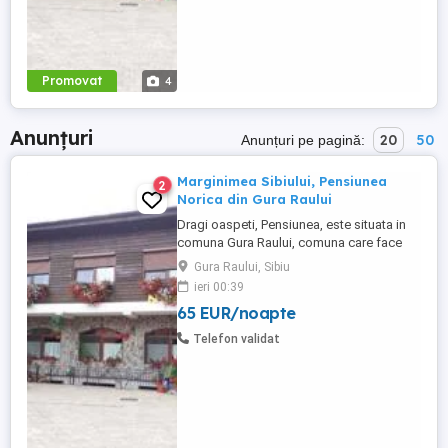
Promovat
4
Anunțuri
20
50
Anunțuri pe pagină:
Marginimea Sibiului, Pensiunea
2
Norica din Gura Raului
Dragi oaspeti, Pensiunea, este situata in
comuna Gura Raului, comuna care face
parte din salba celor mai vechi, frumoase
Gura Raului, Sibiu
si instarite asezari ce alcatuiesc
ieri 00:39
Marginimea Sibiului, la 18 km de Sibiu in
65 EUR/noapte
directia Sebes (Cristian, Orlat, Gura
Raului). Pentru cazare va stau la dispozitie
Telefon validat
14 locuri in 7 camere ...