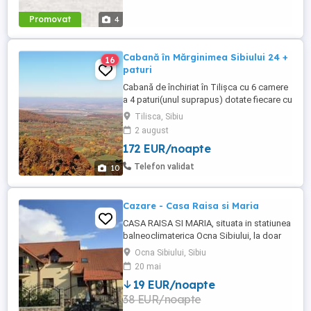
Promovat
4
Cabană în Mărginimea Sibiului 24 +
16
paturi
Cabană de închiriat în Tilișca cu 6 camere
a 4 paturi(unul suprapus) dotate fiecare cu
baie, prici pt ca. 8 persoane, cameră de zi
Tilisca, Sibiu
de ca 60 m pătrați cu bucătărie deschisă,
2 august
baie de servici și 2 toalete exterioare.
172 EUR/noapte
Cabana este dotată cu toate cele
necesare : plită, cuptor, mașină de spălat
Telefon validat
10
vase, nespresso ...
Cazare - Casa Raisa si Maria
CASA RAISA SI MARIA, situata in statiunea
balneoclimaterica Ocna Sibiului, la doar
15 minute de mers pe jos la lacurile
Ocna Sibiului, Sibiu
naturale sarate. Suntem amplasati intr-o
20 mai
zona linistita si oferim turistilor intreg
19 EUR/noapte
confortul a 7 camere ( 6 camere triple - 1
38 EUR/noapte
camera dubla ) - cu o capacitate maxima
de 20 ( 23 ...