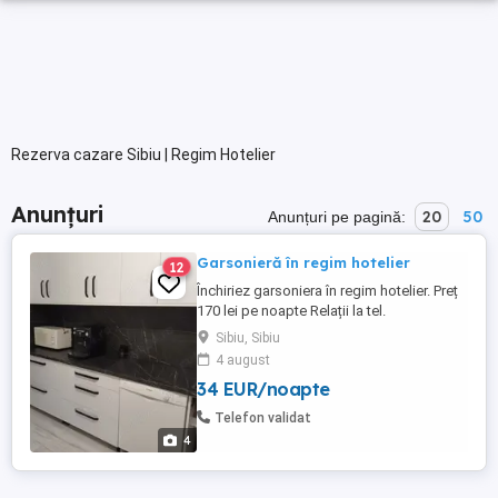
Rezerva cazare Sibiu | Regim Hotelier
Anunțuri
20
50
Anunțuri pe pagină:
Garsonieră în regim hotelier
12
Închiriez garsoniera în regim hotelier. Preț
170 lei pe noapte Relații la tel.
Sibiu, Sibiu
4 august
34 EUR/noapte
Telefon validat
4