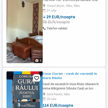
factură!
Orașul de jos, Sibiu, Sibiu
21 iulie
29 EUR/noapte
38 EUR/noapte
Telefon validat
5
Casa Cioran - casă de vacanță în
Gura Râului
Casă de vacanță în Gura Rîului relaxare în
inima Mărginimii Sibiului Cauți un loc
liniștit unde să te bucuri de natură și aer
Gura Raului, Sibiu
curat? Te așteptăm în Gura Rîului, într-o
20 iulie
casă spațioasă și primitoare, perfectă
114 EUR/noapte
pentru familii sau grupuri de prieteni (până