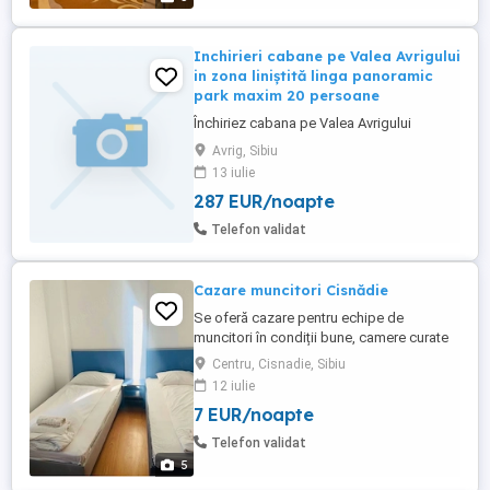
așteptăm ...
Inchirieri cabane pe Valea Avrigului
in zona liniștită linga panoramic
park maxim 20 persoane
Închiriez cabana pe Valea Avrigului
Avrig, Sibiu
13 iulie
287 EUR/noapte
Telefon validat
Cazare muncitori Cisnădie
Se oferă cazare pentru echipe de
muncitori în condiții bune, camere curate
și utilate. Locația dispune de toate
Centru, Cisnadie, Sibiu
facilitățile necesare: baie, bucătărie,
12 iulie
internet și utilități incluse. Camera cu 2, 3
7 EUR/noapte
paturi
Telefon validat
5