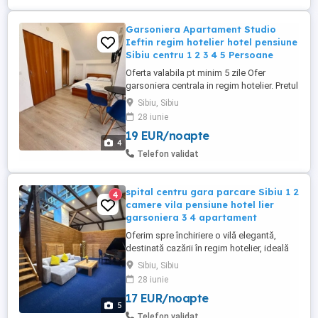
Garsoniera Apartament Studio
Ieftin regim hotelier hotel pensiune
Sibiu centru 1 2 3 4 5 Persoane
Oferta valabila pt minim 5 zile Ofer
garsoniera centrala in regim hotelier. Pretul
difera de cel al anuntului. Pentru detalii va
Sibiu, Sibiu
rog sa ne contactati pe WhatsApp la
28 iunie
numarul: Pentru mai multe zile de cazare
19 EUR/noapte
oferim un discount. o zi 150
4
Telefon validat
spital centru gara parcare Sibiu 1 2
4
camere vila pensiune hotel lier
garsoniera 3 4 apartament
Oferim spre închiriere o vilă elegantă,
destinată cazării în regim hotelier, ideală
pentru oaspeți care apreciază confortul,
Sibiu, Sibiu
discreția și designul rafinat. Detalii și
28 iunie
facilități: Capacitate: până la 16 persoane
17 EUR/noapte
4 apartamente spațioase (3 apartamente
5
+ 1 garsonieră) Fiecare unitate complet
Telefon validat