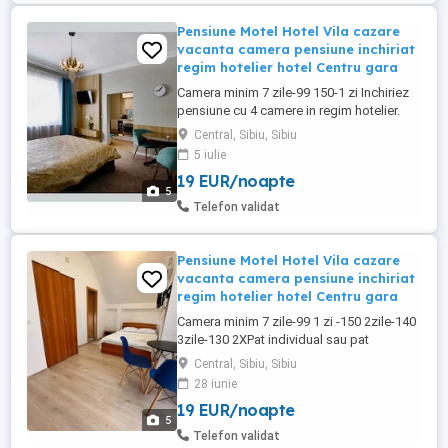
Pensiune Motel Hotel Vila cazare
vacanta camera pensiune inchiriat
regim hotelier hotel Centru gara
Camera minim 7 zile-99 150-1 zi Inchiriez
pensiune cu 4 camere in regim hotelier.
Camerele au fiecare baie proprie + o
Central, Sibiu, Sibiu
bucatarie comuna. Se poate inchiria si
5 iulie
doar o camera. Pretul nu este cel al
19 EUR/noapte
anuntului, poate fi diferit in functie de
5
perioada. Mesaj pe Whatsapp cu
Telefon validat
perioada si numarul de persoane ...
Pensiune Motel Hotel Vila cazare
vacanta camera pensiune inchiriat
regim hotelier hotel Centru gara
Camera minim 7 zile-99 1 zi -150 2zile-140
3zile-130 2XPat individual sau pat
matrimonial Inchiriez pensiune cu 4
Central, Sibiu, Sibiu
camere in regim hotelier. Camerele au
28 iunie
fiecare baie proprie + o bucatarie comuna.
19 EUR/noapte
Se poate inchiria si doar o camera. Pretul
5
poate fi diferit in functie de perioada.
Telefon validat
Mesaj pe Whatsapp ...