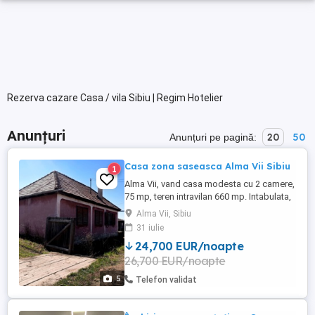
Rezerva cazare Casa / vila Sibiu | Regim Hotelier
Anunțuri
20
50
Anunțuri pe pagină:
Casa zona saseasca Alma Vii Sibiu
1
Alma Vii, vand casa modesta cu 2 camere,
75 mp, teren intravilan 660 mp. Intabulata,
acte la zi pt CVC, racordata la curent
Alma Vii, Sibiu
electric, internet si telefon detalii
31 iulie
suplimentare telefonic.
24,700 EUR/noapte
26,700 EUR/noapte
5
Telefon validat