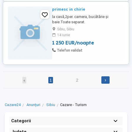
primesc in chirie
la casă,2per. camera, bucătărie și
baie.Toate separat.
Sibiu, Sibiu
14 iunie
1 250 EUR/noapte
Telefon validat
›
‹
1
2
Cazare24
Anunțuri
Sibiu
Cazare - Turism
Categorii
Județe