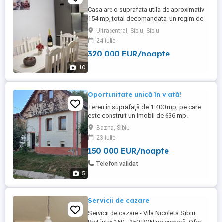
Casa are o suprafata utila de aproximativ
154 mp, total decomandata, un regim de
inaltime P+1+M si cota parte din curtea
Ultracentral, Sibiu, Sibiu
interioara. Intrarea in acest imobil se face
24 iulie
direct din curtea interioara. A beneficiat de
320 000 EUR/noapte
o renovare totala in 2018 cu materiale de
calitate superioara; cu multiple
10
imbunatatiri ...
Oportunitate unică în viată!
Teren în suprafaţă de 1.400 mp, pe care
este construit un imobil de 636 mp.
Clădirea principală are 15 camere, dintre
Bazna, Sibiu
care 11 dormitoare, plus: 2 bucătării, 4 băi,
23 iulie
2 livinguri, 2 cămări, o spălătorie, o
150 000 EUR/noapte
uscătorie, 2 camere de relaxare. Dispune
de 2 centrale termice, sistem de încălzire
Telefon validat
dual (gaz ...
5
Servicii de cazare
Servicii de cazare - Vila Nicoleta Sibiu.
Preț între 150 - 250 RON pe cameră. Ofer