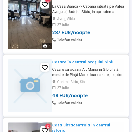
1
La Casa Bianca -> Cabana situata pe Valea
Avrigului,Județul Sibiu, in apropierea
Pensiunei Ghiocelul, la 8 km de Avrig și 30
Avrig, Sibiu
km de Sibiu, va ofera posibilitatea de a
27 iulie
organiza evenimente precum zile
287 EUR/noapte
onomastice, cununii si botezuri avand o
capacitate de aproximativ 30 de
Telefon validat
persoane.(pentru eveniment)) Totodata ...
5
Cazare în centrul orașului Sibiu
Cazare cu ocazia Art Mania în Sibiu la 2
minute de Piață Mare doar cazare , cuptor
cu microunde, camere comune , bucătărie,
Central, Sibiu, Sibiu
doar pentru somn
27 iulie
48 EUR/noapte
Telefon validat
Casa ultracentrala in centrul
2
istoric