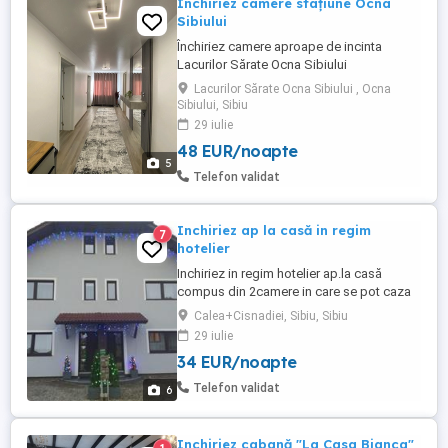
Închiriez camere stațiune Ocna
Sibiului
Închiriez camere aproape de incinta
Lacurilor Sărate Ocna Sibiului
Lacurilor Sărate Ocna Sibiului , Ocna
Sibiului, Sibiu
29 iulie
48 EUR/noapte
5
Telefon validat
Inchiriez ap la casă in regim
7
hotelier
Inchiriez in regim hotelier ap.la casă
compus din 2camere in care se pot caza
4persoane, bucătărie dotată si baie cu
Calea+Cisnadiei, Sibiu, Sibiu
cabină de duș.,parcare privată. Pretul este
29 iulie
negociabil in functie de nr de nopti si nr
34 EUR/noapte
de persoane
Telefon validat
6
Inchiriez cabană "La Casa Bianca"