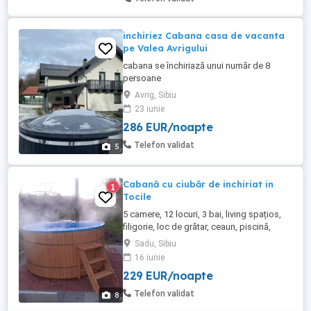
mobilată ...
inchiriez Cabana casa de vacanta
pe Valea Avrigului
cabana se închiriază unui număr de 8
persoane
Avrig, Sibiu
23 iunie
286 EUR/noapte
Telefon validat
5
Cabană cu ciubăr de inchiriat in
1
Tocile
5 camere, 12 locuri, 3 bai, living spațios,
filigorie, loc de grătar, ceaun, piscină,
ciubăr 8 persoane. Gradina spatioasa,
Sadu, Sibiu
parcare, priveliste montana, aer curat.
16 iunie
229 EUR/noapte
Telefon validat
8