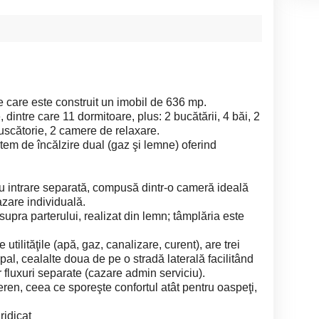
e care este construit un imobil de 636 mp.
dintre care 11 dormitoare, plus: 2 bucătării, 4 băi, 2
o uscătorie, 2 camere de relaxare.
tem de încălzire dual (gaz şi lemne) oferind
cu intrare separată, compusă dintr-o cameră ideală
azare individuală.
supra parterului, realizat din lemn; tâmplăria este
utilităţile (apă, gaz, canalizare, curent), are trei
ipal, cealalte doua de pe o stradă laterală facilitând
 fluxuri separate (cazare admin serviciu).
eren, ceea ce sporeşte confortul atât pentru oaspeţi,
ridicat