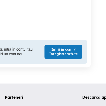
gim hotelier apartament
Garsoniera Apartament
Apartamente in regim
Studio Ieftin regim hotelier
h
hotel pensiune Sibiu
centru 1 2 3 4 5 Persoane
Sibiu
Sibiu
200 RON
99 RON
20
r, intră în contul tău
Intră în cont /
Înregistrează-te
id un cont nou!
Parteneri
Descarcă ap