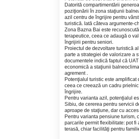
Datorită compartimentării generoase
poziţionării în zona staţiunii balne
azil centru de îngrijire pentru vâr
turistică. Iată câteva argumente-c
Zona Bazna Bai este recunoscută p
terapeutice, ceea ce adaugă o valo
îngrijirii pentru seniori.
Proiectul de dezvoltare turistică 
parte a strategiei de valorizare a 
documentele indică faptul că UA
economică a staţiunii balneoclimat
agrement .
Potenţialul turistic este amplifica
ceea ce creează un cadru prielnic p
îngrijire.
Pentru varianta azil, potenţialul e
Sibiu, de cererea pentru servicii de 
aproape de staţiune, dar cu acces 
Pentru varianta pensiune turism, c
parcarile permit flexibilitate: pot
terasă, chiar facilităţi pentru famili