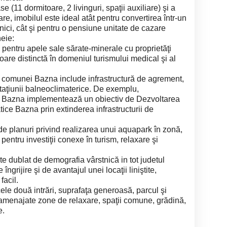
 (11 dormitoare, 2 livinguri, spaţii auxiliare) şi a
are, imobilul este ideal atât pentru convertirea într-un
stnici, cât şi pentru o pensiune unitate de cazare
heie:
entru apele sale sărate-minerale cu proprietăţi
are distinctă în domeniul turismului medical şi al
al comunei Bazna include infrastructură de agrement,
staţiunii balneoclimaterice. De exemplu,
T Bazna implementează un obiectiv de Dezvoltarea
ice Bazna prin extinderea infrastructurii de
t de planuri privind realizarea unui aquapark în zonă,
entru investiţii conexe în turism, relaxare şi
ste dublat de demografia vârstnică in tot judetul
îngrijire şi de avantajul unei locaţii liniştite,
facil.
ele două intrări, suprafaţa generoasă, parcul şi
 fi amenajate zone de relaxare, spaţii comune, grădină,
e.