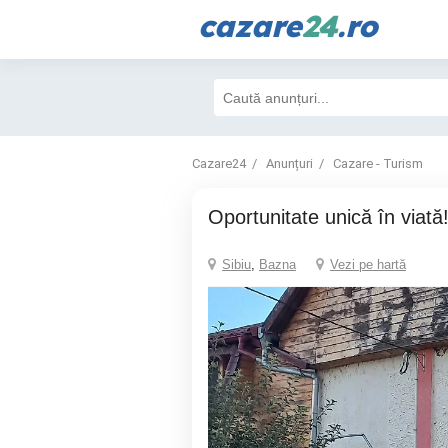
cazare
24
.ro
Cazare24
Anunțuri
Cazare - Turism
Oportunitate unică în viată
Sibiu
,
Bazna
Vezi pe hartă