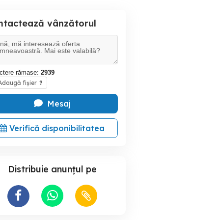
ntactează vânzătorul
ctere rămase:
2939
daugă fișier
?
Mesaj
Verifică disponibilitatea
Distribuie anunțul pe