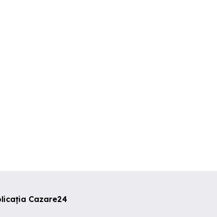
Apartament regim hotelier
Garsonieră în regim
otelier
hotelier
Sibiu
Sibiu
Sibiu
0 RON
200 RON
180 RON
licația Cazare24