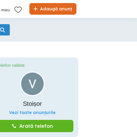
Adaugă anunț
l meu
elefon validat
Stoișor
Vezi toate anunțurile
Arată telefon