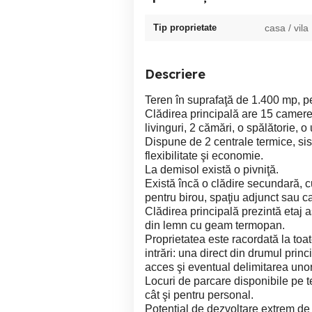
Tip proprietate
casa / vila
Descriere
Teren în suprafaţă de 1.400 mp, p
Clădirea principală are 15 camere, 
livinguri, 2 cămări, o spălătorie, 
Dispune de 2 centrale termice, sis
flexibilitate şi economie.
La demisol există o pivniţă.
Există încă o clădire secundară, 
pentru birou, spaţiu adjunct sau c
Clădirea principală prezintă etaj a
din lemn cu geam termopan.
Proprietatea este racordată la toate 
intrări: una direct din drumul princ
acces şi eventual delimitarea unor
Locuri de parcare disponibile pe t
cât şi pentru personal.
Potential de dezvoltare extrem de 