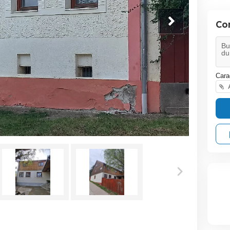
Co
Cara
A