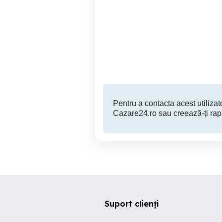
Inchiriez apartament
Re
garsoniera regim hotelier
zona ultracentrala
Sibiu
99 RON
Pentru a contacta acest utilizato
Cazare24.ro sau creează-ți rap
Suport clienți