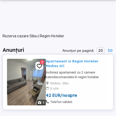
Rezerva cazare Sibiu | Regim Hotelier
Anunțuri
20
50
Anunțuri pe pagină:
Apartament in Regim Hotelier
3
Medias GC
Închiriez apartament cu 2 camere
semidecomandate în regim hotelier.
Apartamentul este utilat și mobilat în
Medias, Sibiu
totalitate asiguranduse tot strictul
8 iulie
necesar. Apartamentul este la etajul 2 în
42 EUR/noapte
cartierul Gura Câmpului. Dispune de
centrala proprie, mașina de spălat, cuptor
Telefon validat
5
cu microunde, frigider, aragaz cu gaz, ...