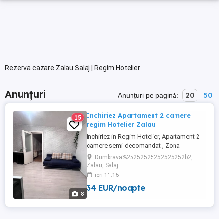
Rezerva cazare Zalau Salaj | Regim Hotelier
Anunțuri
20
50
Anunțuri pe pagină:
Inchiriez Apartament 2 camere
15
regim Hotelier Zalau
Inchiriez in Regim Hotelier, Apartament 2
camere semi-decomandat , Zona
Dumbrava 2 , str Pietris , Zalau In imediata
Dumbrava%25252525252525252b2,
apropiere a Spitalului Judetean Are toate
Zalau, Salaj
utilitatile, dispune de toate cele necesare
ieri 11:15
pentru igiena (sapun,gel de dus,prosoape
34 EUR/noapte
curate etc) Garantam ca va cazati intr-un
8
loc unde curatenia ...