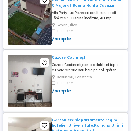
Berceni Grătar Botez Piscina 28-30
C Majorat Sauna Nunta Jacuzzi
Vila Party Lux Petreceri adulți sau copii,
Fără vecini, Piscina încălzita, 450mp
S+P+2E lângă București ( Berceni- Ilfov) ,
Berceni, Ilfov
asfalt, Uber Bolt ,pentru cazare regim
1 ianuarie
hotelier, petreceri copii, pool party 30 ,
/noapte
onomastici , nunti , botezuri, team building
, filmări , ședințe foto, clipuri video, pool
party, ...
Cazare Costinești
Cazare Costinești,camere duble și triple
cu baie proprie sau baie pe hol, grătar
frigider curte,parcare proprie , prețuri
Costinesti, Constanta
începând de la 150 lei pe noapte,telefon
1 ianuarie
/noapte
Garsoniere șiapartamente regim
hotelier Universitate,Romană,Uniri i
Victoriei ultracentral