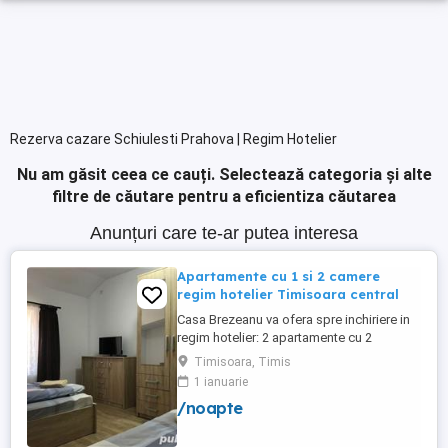
Rezerva cazare Schiulesti Prahova | Regim Hotelier
Nu am găsit ceea ce cauți.
Selectează categoria și alte
filtre de căutare pentru a eficientiza căutarea
Anunțuri care te-ar putea interesa
Apartamente cu 1 si 2 camere
regim hotelier Timisoara central
Casa Brezeanu va ofera spre inchiriere in
regim hotelier: 2 apartamente cu 2
dormitoare, baie si bucatarie proprie. (4
Timisoara, Timis
locuri cazare in fiecare apartament) 1
1 ianuarie
apartament cu 1 dormitor, baie si
/noapte
bucatarie proprie. (3 locuri cazare) Fiecare
apartament dispune de bucatarie complet
utilata,baie cu cabina ...