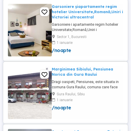
Garsoniere șiapartamente regim
hotelier Universitate,Romană,Uniri i
Victoriei ultracentral
Garsoniere i apartamente regim hotelier
Universitate,Romană,Uniri i
Victoriei,renovate recent i utilate complet.
Sector 1, Bucuresti
Preț: De la 120-200 lei pentru 3 ore Preț
1 ianuarie
garsoniere 120-200 lei pentru noapte Preț
/noapte
apartamente 200-300 lei pentru noapte
Cazare muncitori
Marginimea Sibiului, Pensiunea
Norica din Gura Raului
Dragi oaspeti, Pensiunea, este situata in
comuna Gura Raului, comuna care face
parte din salba celor mai vechi, frumoase
Gura Raului, Sibiu
si instarite asezari ce alcatuiesc
1 ianuarie
Marginimea Sibiului, la 18 km de Sibiu in
/noapte
directia Sebes (Cristian, Orlat, Gura
Raului). Pentru cazare va stau la dispozitie
14 locuri in 7 camere ...