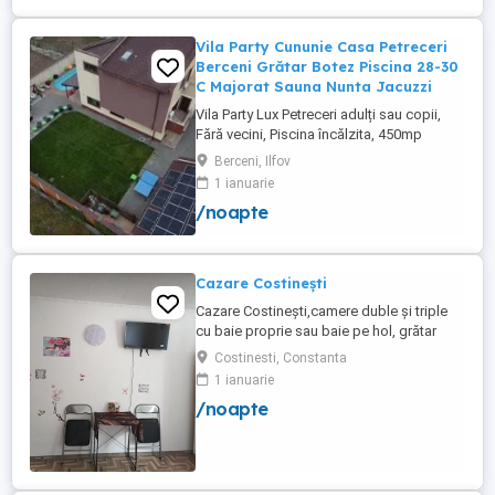
Vila Party Cununie Casa Petreceri
Berceni Grătar Botez Piscina 28-30
C Majorat Sauna Nunta Jacuzzi
Vila Party Lux Petreceri adulți sau copii,
Fără vecini, Piscina încălzita, 450mp
S+P+2E lângă București ( Berceni- Ilfov) ,
Berceni, Ilfov
asfalt, Uber Bolt ,pentru cazare regim
1 ianuarie
hotelier, petreceri copii, pool party 30 ,
/noapte
onomastici , nunti , botezuri, team building
, filmări , ședințe foto, clipuri video, pool
party, ...
Cazare Costinești
Cazare Costinești,camere duble și triple
cu baie proprie sau baie pe hol, grătar
frigider curte,parcare proprie , prețuri
Costinesti, Constanta
începând de la 150 lei pe noapte,telefon
1 ianuarie
/noapte