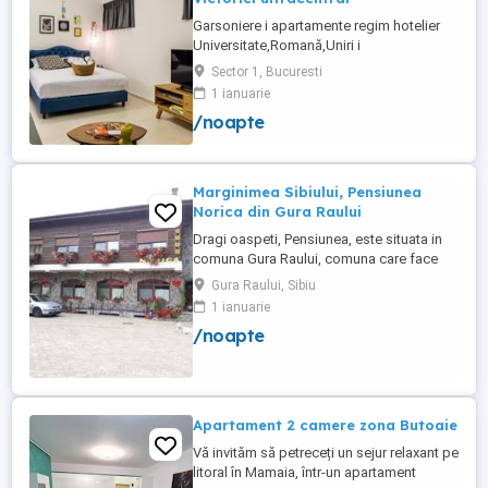
Garsoniere i apartamente regim hotelier
Universitate,Romană,Uniri i
Victoriei,renovate recent i utilate complet.
Sector 1, Bucuresti
Preț: De la 120-200 lei pentru 3 ore Preț
1 ianuarie
garsoniere 120-200 lei pentru noapte Preț
/noapte
apartamente 200-300 lei pentru noapte
Cazare muncitori
Marginimea Sibiului, Pensiunea
Norica din Gura Raului
Dragi oaspeti, Pensiunea, este situata in
comuna Gura Raului, comuna care face
parte din salba celor mai vechi, frumoase
Gura Raului, Sibiu
si instarite asezari ce alcatuiesc
1 ianuarie
Marginimea Sibiului, la 18 km de Sibiu in
/noapte
directia Sebes (Cristian, Orlat, Gura
Raului). Pentru cazare va stau la dispozitie
14 locuri in 7 camere ...
Apartament 2 camere zona Butoaie
Vă invităm să petreceți un sejur relaxant pe
litoral în Mamaia, într-un apartament