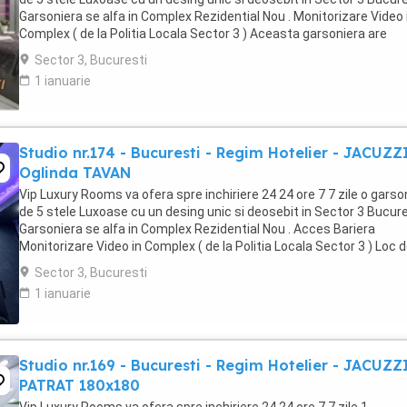
Garsoniera se alfa in Complex Rezidential Nou . Monitorizare Video 
Complex ( de la Politia Locala Sector 3 ) Aceasta garsoniera are
suprafata de 35mp ...
Sector 3, Bucuresti
1 ianuarie
Studio nr.174 - Bucuresti - Regim Hotelier - JACUZZ
Oglinda TAVAN
Vip Luxury Rooms va ofera spre inchiriere 24 24 ore 7 7 zile o garso
de 5 stele Luxoase cu un desing unic si deosebit in Sector 3 Bucures
Garsoniera se alfa in Complex Rezidential Nou . Acces Bariera
Monitorizare Video in Complex ( de la Politia Locala Sector 3 ) Loc 
parcare PRIVAT in complex ...
Sector 3, Bucuresti
1 ianuarie
Studio nr.169 - Bucuresti - Regim Hotelier - JACUZZ
PATRAT 180x180