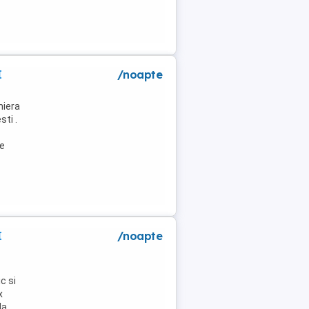
I
/noapte
niera
ti .
de
I
/noapte
c si
x
la