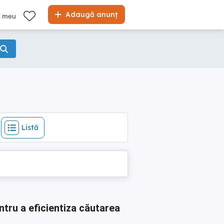
Listă
Adaugă anunț
l meu
Listă
ntru a eficientiza căutarea