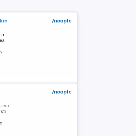
 km
/noapte
in
lea
tv
/noapte
niera
ti .
de