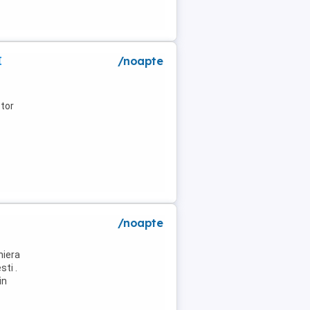
I
/noapte
tor
/noapte
niera
ti .
in