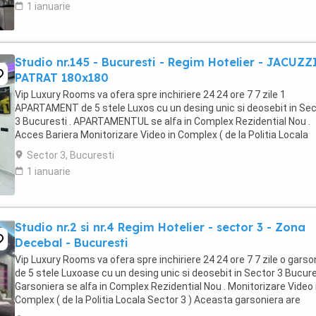
1 ianuarie
Studio nr.145 - Bucuresti - Regim Hotelier - JACUZZ
PATRAT 180x180
Vip Luxury Rooms va ofera spre inchiriere 24 24 ore 7 7 zile 1
APARTAMENT de 5 stele Luxos cu un desing unic si deosebit in Sec
3 Bucuresti . APARTAMENTUL se alfa in Complex Rezidential Nou .
Acces Bariera Monitorizare Video in Complex ( de la Politia Locala
Sector 3 ) Loc de parcare PRIVAT in complex ...
Sector 3, Bucuresti
1 ianuarie
Studio nr.2 si nr.4 Regim Hotelier - sector 3 - Zona
Decebal - Bucuresti
Vip Luxury Rooms va ofera spre inchiriere 24 24 ore 7 7 zile o garso
de 5 stele Luxoase cu un desing unic si deosebit in Sector 3 Bucures
Garsoniera se alfa in Complex Rezidential Nou . Monitorizare Video 
Complex ( de la Politia Locala Sector 3 ) Aceasta garsoniera are
suprafata de 35mp ...