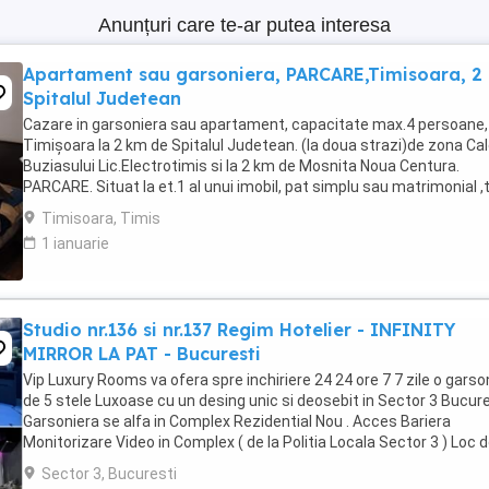
Anunțuri care te-ar putea interesa
Apartament sau garsoniera, PARCARE,Timisoara, 2
Spitalul Judetean
Cazare in garsoniera sau apartament, capacitate max.4 persoane, 
Timișoara la 2 km de Spitalul Judetean. (la doua strazi)de zona Ca
Buziasului Lic.Electrotimis si la 2 km de Mosnita Noua Centura.
PARCARE. Situat la et.1 al unui imobil, pat simplu sau matrimonial ,
+wifi , frigider, mașină spălat, ...
Timisoara, Timis
1 ianuarie
Studio nr.136 si nr.137 Regim Hotelier - INFINITY
MIRROR LA PAT - Bucuresti
Vip Luxury Rooms va ofera spre inchiriere 24 24 ore 7 7 zile o garso
de 5 stele Luxoase cu un desing unic si deosebit in Sector 3 Bucures
Garsoniera se alfa in Complex Rezidential Nou . Acces Bariera
Monitorizare Video in Complex ( de la Politia Locala Sector 3 ) Loc 
parcare PRIVAT in complex ...
Sector 3, Bucuresti