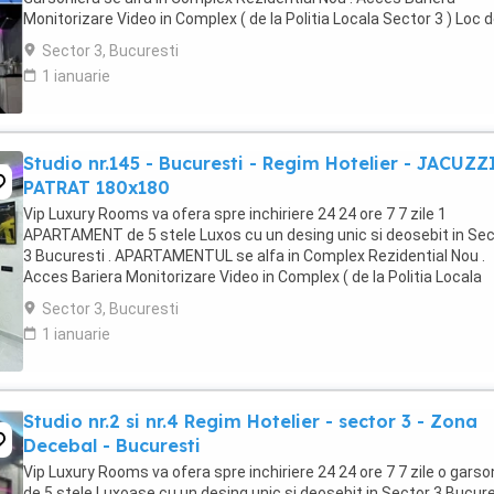
Monitorizare Video in Complex ( de la Politia Locala Sector 3 ) Loc 
parcare PRIVAT in complex ...
Sector 3, Bucuresti
1 ianuarie
Studio nr.145 - Bucuresti - Regim Hotelier - JACUZZ
PATRAT 180x180
Vip Luxury Rooms va ofera spre inchiriere 24 24 ore 7 7 zile 1
APARTAMENT de 5 stele Luxos cu un desing unic si deosebit in Sec
3 Bucuresti . APARTAMENTUL se alfa in Complex Rezidential Nou .
Acces Bariera Monitorizare Video in Complex ( de la Politia Locala
Sector 3 ) Loc de parcare PRIVAT in complex ...
Sector 3, Bucuresti
1 ianuarie
Studio nr.2 si nr.4 Regim Hotelier - sector 3 - Zona
Decebal - Bucuresti
Vip Luxury Rooms va ofera spre inchiriere 24 24 ore 7 7 zile o garso
de 5 stele Luxoase cu un desing unic si deosebit in Sector 3 Bucures