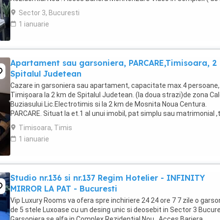
Politia Locala Sector 3 ) Loc de parcare ...
Sector 3, Bucuresti
1 ianuarie
Apartament sau garsoniera, PARCARE,Timisoara, 2
Spitalul Judetean
Cazare in garsoniera sau apartament, capacitate max.4 persoane, 
Timișoara la 2 km de Spitalul Judetean. (la doua strazi)de zona Ca
Buziasului Lic.Electrotimis si la 2 km de Mosnita Noua Centura.
PARCARE. Situat la et.1 al unui imobil, pat simplu sau matrimonial ,
+wifi , frigider, mașină spălat, ...
Timisoara, Timis
1 ianuarie
Studio nr.136 si nr.137 Regim Hotelier - INFINITY
MIRROR LA PAT - Bucuresti
Vip Luxury Rooms va ofera spre inchiriere 24 24 ore 7 7 zile o garso
de 5 stele Luxoase cu un desing unic si deosebit in Sector 3 Bucures
Garsoniera se alfa in Complex Rezidential Nou . Acces Bariera