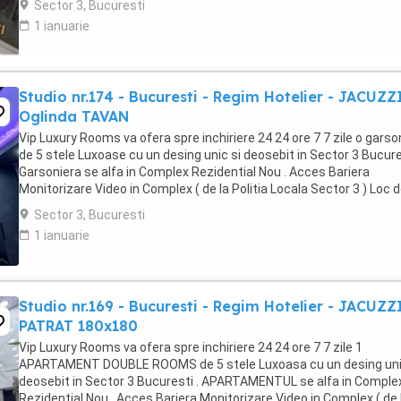
Sector 3, Bucuresti
1 ianuarie
Studio nr.174 - Bucuresti - Regim Hotelier - JACUZZ
Oglinda TAVAN
Vip Luxury Rooms va ofera spre inchiriere 24 24 ore 7 7 zile o garso
de 5 stele Luxoase cu un desing unic si deosebit in Sector 3 Bucures
Garsoniera se alfa in Complex Rezidential Nou . Acces Bariera
Monitorizare Video in Complex ( de la Politia Locala Sector 3 ) Loc 
parcare PRIVAT in complex ...
Sector 3, Bucuresti
1 ianuarie
Studio nr.169 - Bucuresti - Regim Hotelier - JACUZZ
PATRAT 180x180
Vip Luxury Rooms va ofera spre inchiriere 24 24 ore 7 7 zile 1
APARTAMENT DOUBLE ROOMS de 5 stele Luxoasa cu un desing uni
deosebit in Sector 3 Bucuresti . APARTAMENTUL se alfa in Comple
Rezidential Nou . Acces Bariera Monitorizare Video in Complex ( de 