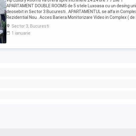
Vip Luxury Rooms va ofera spre inchiriere 24 24 ore 7 7 zile 1
APARTAMENT DOUBLE ROOMS de 5 stele Luxoasa cu un desing uni
deosebit in Sector 3 Bucuresti . APARTAMENTUL se alfa in Comple
Rezidential Nou . Acces Bariera Monitorizare Video in Complex ( de 
Politia Locala Sector 3 ) Loc de parcare ...
Sector 3, Bucuresti
1 ianuarie