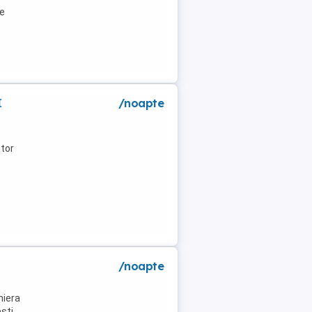
de
I
/noapte
tor
/noapte
niera
ti .