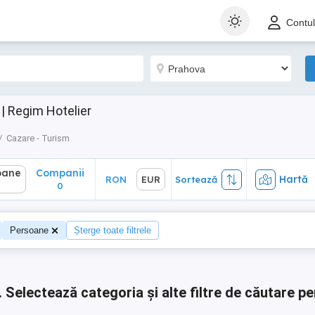
ane
Companii
Hartă
RON
EUR
Sortează
Contu
0
| Regim Hotelier
Cazare - Turism
oane
Companii
Hartă
RON
EUR
Sortează
0
0
Persoane
Șterge toate filtrele
.
Selectează categoria și alte filtre de căutare pe