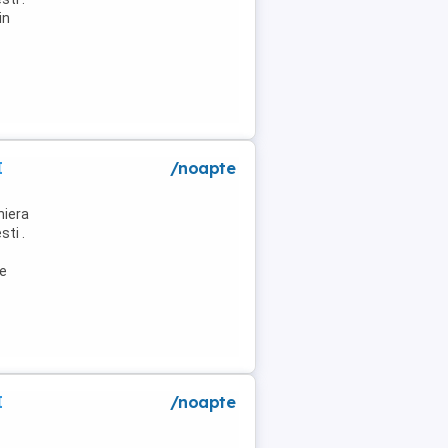
in
I
/noapte
niera
ti .
de
I
/noapte