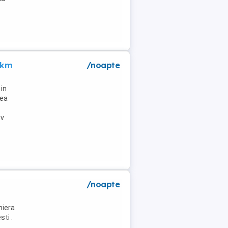
 km
/noapte
in
lea
tv
/noapte
niera
ti .