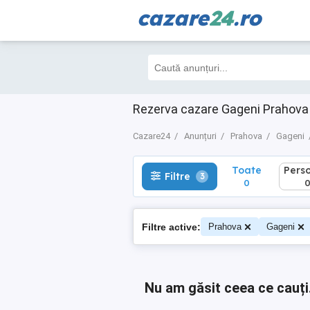
cazare
24
.ro
Toate
Perso
Filtre
3
0
0
Rezerva cazare Gageni Prahova 
Cazare24
Anunțuri
Prahova
Gageni
Toate
Pers
Filtre
3
0
Filtre active:
Prahova
Gageni
Nu am găsit ceea ce cauți